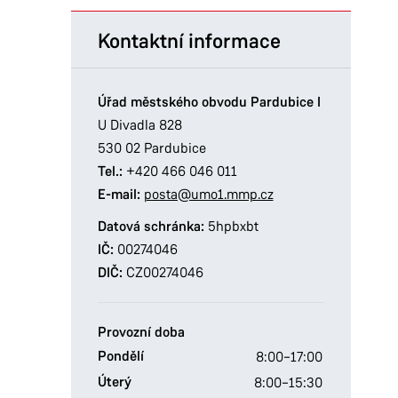
Kontaktní informace
Úřad městského obvodu Pardubice I
U Divadla 828
530 02 Pardubice
Tel.:
+420 466 046 011
E-mail:
posta@umo1.mmp.cz
Datová schránka:
5hpbxbt
IČ:
00274046
DIČ:
CZ00274046
Provozní doba
Pondělí
8:00–17:00
Úterý
8:00–15:30