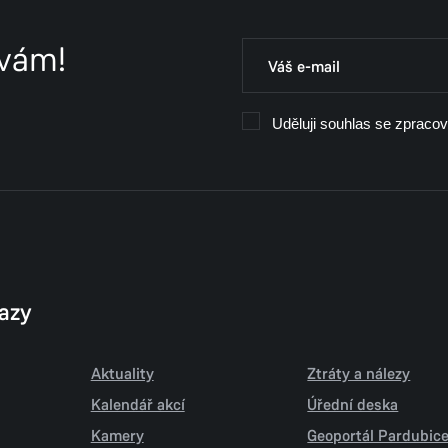
 vám!
Uděluji souhlas se zpraco
kazy
Aktuality
Ztráty a nálezy
Kalendář akcí
Úřední deska
Kamery
Geoportál Pardubic