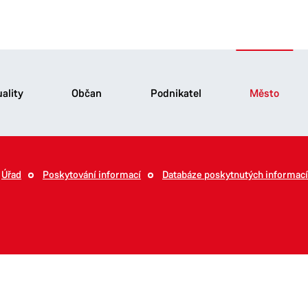
ality
Občan
Podnikatel
Město
Úřad
Poskytování informací
Databáze poskytnutých informací