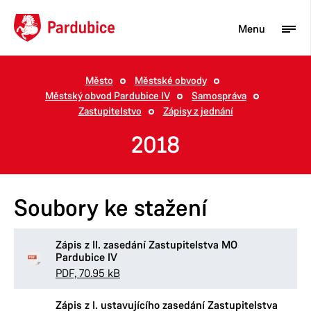
Menu
Město
Městské obvody
Městský obvod Pardubice IV
Samospráva
Turista
Zastupitelstvo
Zápisy z jednání
Aktuality
2018
Občan
Podnikatel
Soubory ke stažení
Město
Zápis z II. zasedání Zastupitelstva MO
Pardubice IV
PDF, 70.95 kB
Zápis z I. ustavujícího zasedání Zastupitelstva