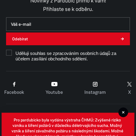
Novinky z Pardubic přímo k vám!
Středa
8:00–11:30,
12:30–17:00
Přihlaste se k odběru.
Čtvrtek
8:00–11:30,
12:30–14:30
Pátek
8:00–11:30,
12:30–14:00
Pouze pro objednané
Odebírat
Číslo účtu: 19-1205459389/0800 vedený u České
Uděluji souhlas se zpracováním osobních údajů za
účelem zasílání obchodního sdělení.
spořitelny a.s.
Facebook
Youtube
Instagram
X
Cookies
Pro pardubicko byla vydána výstraha ČHMÚ: Zvýšené riziko
Zpracování osobních údajů
vzniku a šíření požárů v důsledku déletrvajícího sucha. Možný
vznik a šíření závažného požáru s následnými škodami. Možné
Whistleblowing