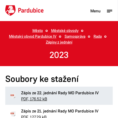
Menu
Město
Městské obvody
Městský obvod Pardubice IV
Samospráva
Rada
Turista
Zápisy z jednání
Aktuality
2023
Občan
Podnikatel
Soubory ke stažení
Město
Zápis ze 22. jednání Rady MO Pardubice IV
PDF, 176.52 kB
Zápis ze 21. jednání Rady MO Pardubice IV
PDF, 127.29 kB