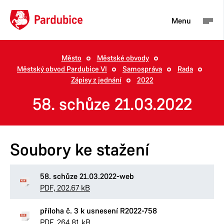
Menu
Město
Městské obvody
Městský obvod Pardubice VI
Samospráva
Rada
Turista
Zápisy z jednání
2022
Aktuality
58. schůze 21.03.2022
Občan
Podnikatel
Soubory ke stažení
Město
58. schůze 21.03.2022-web
PDF, 202.67 kB
příloha č. 3 k usnesení R2022-758
PDF, 264.81 kB