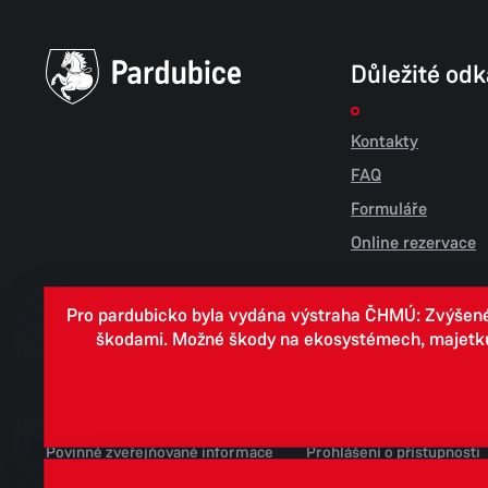
Důležité od
Kontakty
FAQ
Formuláře
Online rezervace
Pro pardubicko byla vydána výstraha ČHMÚ: Zvýšené r
škodami. Možné škody na ekosystémech, majetku, v
Cookies
Zpracování osobních údajů
Whistleblowing
Povinně zveřejňované informace
Prohlášení o přístupnosti
Jednotné environmentální stanovisko