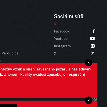
Sociální sítě
Facebook
Youtube
e
Instagram
tě Pardubice
X
u
. Možný vznik a šíření závažného požáru s následnými
 Zhoršení kvality ovzduší způsobující respirační