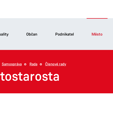
ality
Občan
Podnikatel
Město
Samospráva
Rada
Členové rady
tostarosta