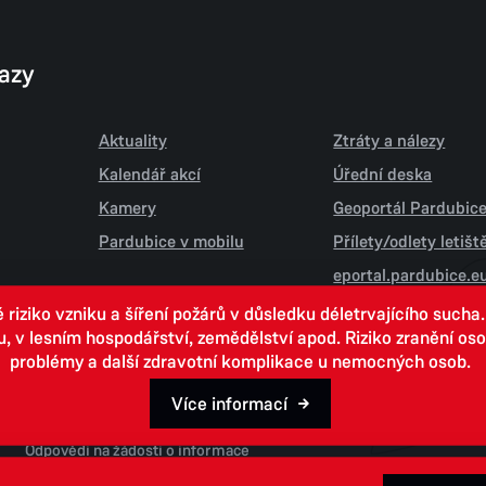
kazy
Aktuality
Ztráty a nálezy
Kalendář akcí
Úřední deska
Kamery
Geoportál Pardubic
Pardubice v mobilu
Přílety/odlety letiš
eportal.pardubice.e
iziko vzniku a šíření požárů v důsledku déletrvajícího sucha
 lesním hospodářství, zemědělství apod. Riziko zranění osob.
problémy a další zdravotní komplikace u nemocných osob.
Více informací
Open data
Odpovědi na žádosti o informace