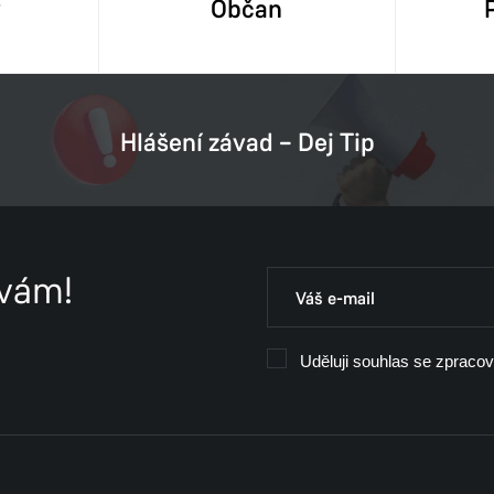
y
Občan
Hlášení závad – Dej Tip
 vám!
Uděluji souhlas se zpraco