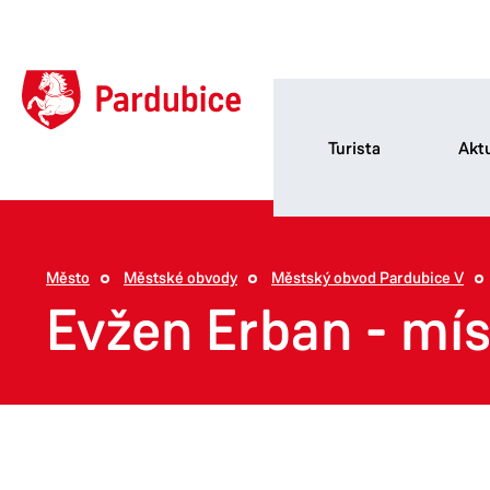
Turista
Aktu
Město
Městské obvody
Městský obvod Pardubice V
Evžen Erban - mís