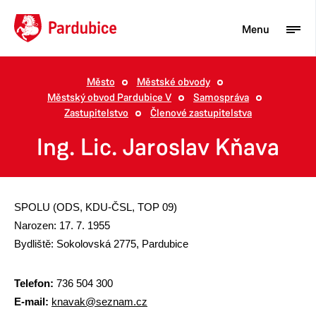
Menu
Město
Městské obvody
Městský obvod Pardubice V
Samospráva
Turista
Zastupitelstvo
Členové zastupitelstva
Aktuality
Ing. Lic. Jaroslav Kňava
Občan
Podnikatel
SPOLU (ODS, KDU-ČSL, TOP 09)
Město
Narozen: 17. 7. 1955
Bydliště: Sokolovská 2775, Pardubice
Telefon:
736 504 300
E-mail:
knavak@seznam.cz