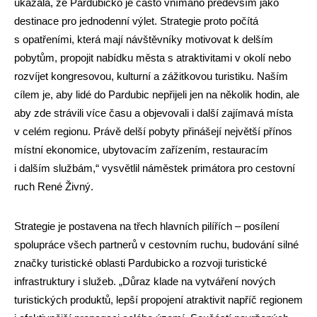
ukázala, že Pardubicko je často vnímáno především jako
destinace pro jednodenní výlet. Strategie proto počítá
s opatřeními, která mají návštěvníky motivovat k delším
pobytům, propojit nabídku města s atraktivitami v okolí nebo
rozvíjet kongresovou, kulturní a zážitkovou turistiku. Naším
cílem je, aby lidé do Pardubic nepřijeli jen na několik hodin, ale
aby zde strávili více času a objevovali i další zajímavá místa
v celém regionu. Právě delší pobyty přinášejí největší přínos
místní ekonomice, ubytovacím zařízením, restauracím
i dalším službám,“ vysvětlil náměstek primátora pro cestovní
ruch René Živný.
Strategie je postavena na třech hlavních pilířích – posílení
spolupráce všech partnerů v cestovním ruchu, budování silné
značky turistické oblasti Pardubicko a rozvoji turistické
infrastruktury i služeb. „Důraz klade na vytváření nových
turistických produktů, lepší propojení atraktivit napříč regionem