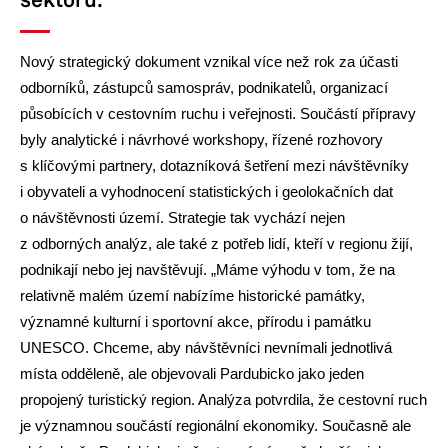
Nový strategický dokument vznikal více než rok za účasti
odborníků, zástupců samospráv, podnikatelů, organizací
působících v cestovním ruchu i veřejnosti. Součástí přípravy
byly analytické i návrhové workshopy, řízené rozhovory
s klíčovými partnery, dotazníková šetření mezi návštěvníky
i obyvateli a vyhodnocení statistických i geolokačních dat
o návštěvnosti území. Strategie tak vychází nejen
z odborných analýz, ale také z potřeb lidí, kteří v regionu žijí,
podnikají nebo jej navštěvují. „Máme výhodu v tom, že na
relativně malém území nabízíme historické památky,
významné kulturní i sportovní akce, přírodu i památku
UNESCO. Chceme, aby návštěvníci nevnímali jednotlivá
místa odděleně, ale objevovali Pardubicko jako jeden
propojený turistický region. Analýza potvrdila, že cestovní ruch
je významnou součástí regionální ekonomiky. Současně ale