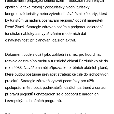
i efektivnější propagaci celého území. Součástí navržených
opatření je také rozvoj cykloturistiky, vodní turistiky,
kongresové turistiky nebo vytvoření návštěvnické karty, která
by turistům usnadnila poznávání regionu,“ doplnil náměstek
René Živný. Strategie zároveň počítá s podporou celoroční
turistické nabídky a s využíváním moderních dat
o návštěvnosti při plánování dalších aktivit.
Dokument bude sloužit jako základní rámec pro koordinaci
rozvoje cestovního ruchu v turistické oblasti Pardubicko až do
roku 2033. Naváže na něj příprava konkrétních akčních plánů,
které budou postupně převádět strategické cíle do jednotlivých
projektů. Strategie zároveň vytváří podmínky pro užší
spolupráci měst, obcí, podnikatelů i dalších partnerů a usnadní
přípravu projektů ucházejících se o podporu z národních
i evropských dotačních programů.