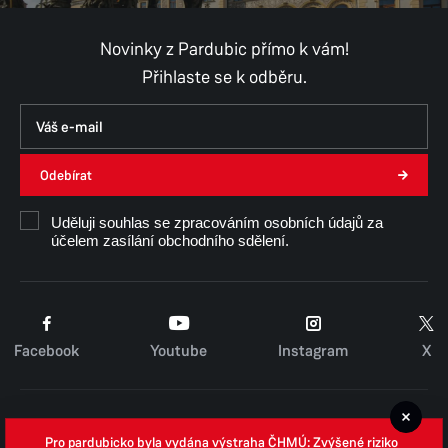
Novinky z Pardubic přímo k vám!
Přihlaste se k odběru.
Odebírat
Uděluji souhlas se zpracováním osobních údajů za
účelem zasílání obchodního sdělení.
Facebook
Youtube
Instagram
X
Cookies
Pro pardubicko byla vydána výstraha ČHMÚ: Zvýšené riziko