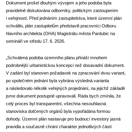
Dokument prošel dlouhým vývojem a jeho podoba byla
pravidelně diskutována odborníky, politickým zastoupením
i veřejností. Před jednáním zastupitelstva, které územní plán
schválilo, plán zastupitelům představili pracovníci Odboru
hlavního architekta (OHA) Magistrátu města Pardubic na
semináři ve středu 17. 6. 2026.
„Schválená podoba územního plánu přináší mnohem
podrobnější urbanistickou koncepci než dosavadní dokument.
V zadání byl stanoven požadavek na zpracování dvou variant,
po společném jednání byla vybrána výsledná varianta
a následovalo několik veřejných projednání, na jejichž základě
jsme dokument postupně upravovali. Ráda bych zmínila, že
celý proces byl transparentní, všechna nesouhlasná
stanoviska dotčených orgánů byla vypořádána formou
dohody. Územní plán nastavuje pro budoucí investory jasná
pravidla a současně chrání charakter jednotlivých částí