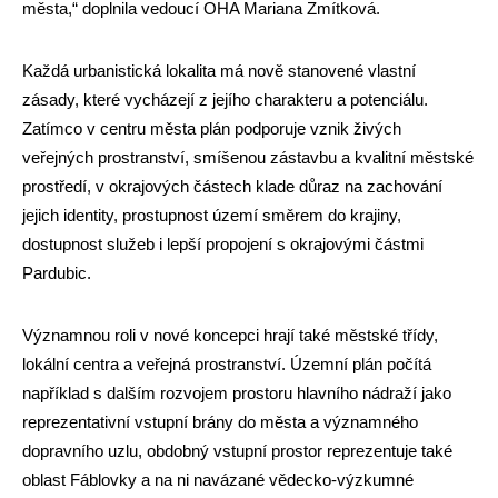
města,“ doplnila vedoucí OHA Mariana Zmítková.
Každá urbanistická lokalita má nově stanovené vlastní
zásady, které vycházejí z jejího charakteru a potenciálu.
Zatímco v centru města plán podporuje vznik živých
veřejných prostranství, smíšenou zástavbu a kvalitní městské
prostředí, v okrajových částech klade důraz na zachování
jejich identity, prostupnost území směrem do krajiny,
dostupnost služeb i lepší propojení s okrajovými částmi
Pardubic.
Významnou roli v nové koncepci hrají také městské třídy,
lokální centra a veřejná prostranství. Územní plán počítá
například s dalším rozvojem prostoru hlavního nádraží jako
reprezentativní vstupní brány do města a významného
dopravního uzlu, obdobný vstupní prostor reprezentuje také
oblast Fáblovky a na ni navázané vědecko-výzkumné