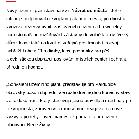
Nový územní plán staví na vizi „
Návrat do města
“. Jeho
cílem je podporovat rozvoj kompaktního města, přednostně
využívat rezervy uvnitř zastavěného území a brownfieldy
namísto dalšího rozšiřování zástavby do volné krajiny. Velký
důraz klade také na kvalitní veřejná prostranství, rozvoj
nábřeží Labe a Chrudimky, lepší podmínky pro pěší
a cyklistickou dopravu, posilování místních center i ochranu
přírodních hodnot.
„Schválení územního plánu představuje pro Pardubice
obrovský posun dopředu, ale rozhodně nejde o konečný stav.
Je to dokument, který stanovuje jasná pravidla a mantinely pro
rozvoj města, zároveň však musí umět reagovat na nové
výzvy a potřeby,“ uvedl náměstek primátora pro územní
plánování René Živný.