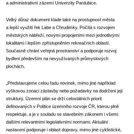
a administrativní zázemí Univerzity Pardubice.
Velký důraz dokument klade také na prostupnost města
a lepší využití řek Labe a Chrudimky. Počítá s rozvojem
městských nábřeží, novými propojeními mezi jednotlivými
lokalitami i lepším zpřístupněním rekreačních oblastí.
Současně chrání veřejná prostranství a podporuje rozvoj
bydlení především na nevyužívaných průmyslových
plochách.
„Představujeme celou řadu novinek, mimo jiné například
výškovou zonaci zástavby nebo požadavky na dodržení její
struktury. Územní plán se drží celostátních priorit
definovaných v Politice územního rozvoje ČR, kterou plně
respektuje, a je v souladu se stavebním zákonem i všemi
dalšími relevantními legislativními normami. Aktuální
nastavení podporuje i oblast dopravy, mimo jiné cyklistické,