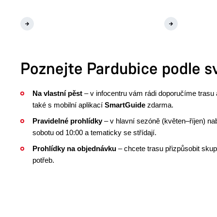
 a prohlídky
Pravidelné komentované
prohlídky
Poznejte Pardubice podle s
Na vlastní pěst
– v infocentru vám rádi doporučíme trasu
také s mobilní aplikací
SmartGuide
zdarma.
Pravidelné prohlídky
– v hlavní sezóně (květen–říjen) na
sobotu od 10:00 a tematicky se střídají.
Prohlídky na objednávku
– chcete trasu přizpůsobit sku
potřeb.