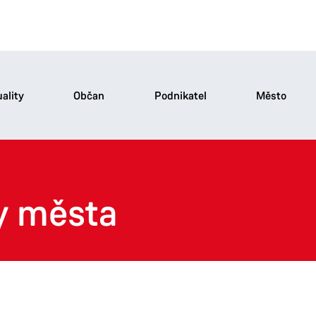
ality
Občan
Podnikatel
Město
y města