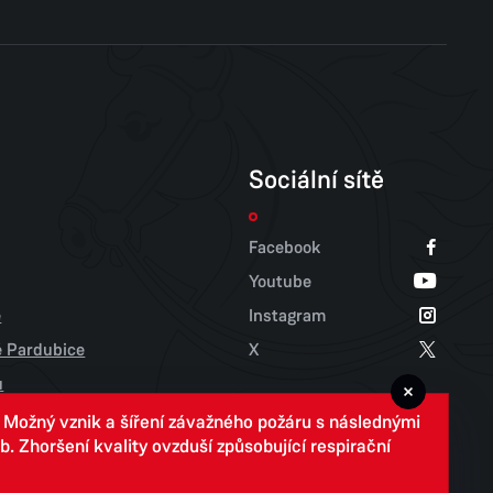
Sociální sítě
Facebook
Youtube
e
Instagram
tě Pardubice
X
u
. Možný vznik a šíření závažného požáru s následnými
 Zhoršení kvality ovzduší způsobující respirační