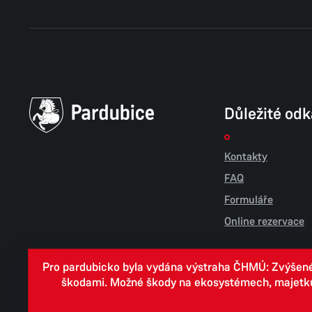
Důležité od
Kontakty
FAQ
Formuláře
Online rezervace
Pro pardubicko byla vydána výstraha ČHMÚ: Zvýšené r
škodami. Možné škody na ekosystémech, majetku, v