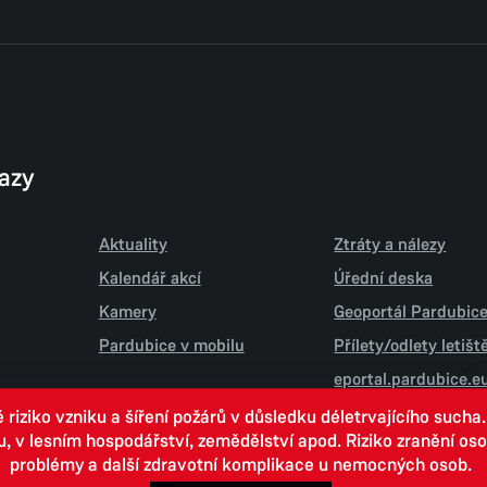
kazy
Aktuality
Ztráty a nálezy
Kalendář akcí
Úřední deska
Kamery
Geoportál Pardubic
Pardubice v mobilu
Přílety/odlety letiš
eportal.pardubice.e
iziko vzniku a šíření požárů v důsledku déletrvajícího sucha
 lesním hospodářství, zemědělství apod. Riziko zranění osob.
problémy a další zdravotní komplikace u nemocných osob.