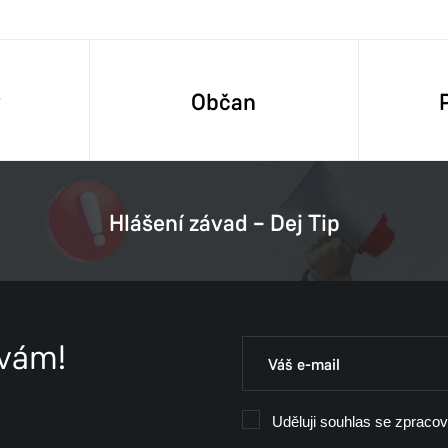
y
Občan
Hlášení závad – Dej Tip
 vám!
Uděluji souhlas se zpraco