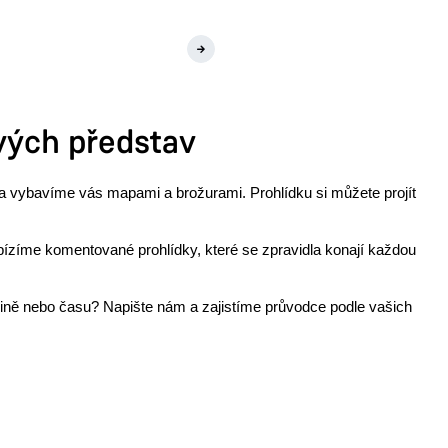
Komentované prohlídky na
objednávku
vých představ
 a vybavíme vás mapami a brožurami. Prohlídku si můžete projít
bízíme komentované prohlídky, které se zpravidla konají každou
pině nebo času? Napište nám a zajistíme průvodce podle vašich