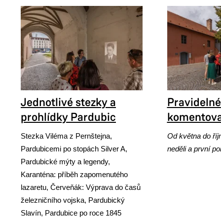
Jednotlivé stezky a
Pravidelné
prohlídky Pardubic
komentova
Stezka Viléma z Pernštejna
,
Od května do říj
Pardubicemi po stopách Silver A
,
neděli a první po
Pardubické mýty a legendy
,
Karanténa: příběh zapomenutého
lazaretu
,
Červeňák: Výprava do časů
železničního vojska
,
Pardubický
Slavín
,
Pardubice po roce 1845