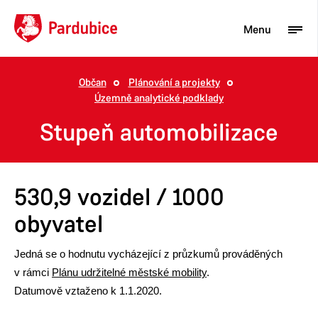
Menu
Občan
Plánování a projekty
Územně analytické podklady
Turista
Stupeň automobilizace
Aktuality
Občan
530,9 vozidel / 1000
Podnikatel
obyvatel
Město
Jedná se o hodnutu vycházející z průzkumů prováděných
v rámci
Plánu udržitelné městské mobility
.
Datumově vztaženo k 1.1.2020.