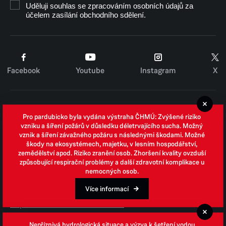
Uděluji souhlas se zpracováním osobních údajů za
účelem zasílání obchodního sdělení.
Facebook
Youtube
Instagram
X
Cookies
Pro pardubicko byla vydána výstraha ČHMÚ: Zvýšené riziko
Zpracování osobních údajů
vzniku a šíření požárů v důsledku déletrvajícího sucha. Možný
vznik a šíření závažného požáru s následnými škodami. Možné
Whistleblowing
škody na ekosystémech, majetku, v lesním hospodářství,
zemědělství apod. Riziko zranění osob. Zhoršení kvality ovzduší
Open data
způsobující respirační problémy a další zdravotní komplikace u
nemocných osob.
Povinně zveřejňované informace
Prohlášení o přístupnosti
Více informací
Odpovědi na žádosti o informace
Jednotné environmentální stanovisko
Nepříznivá hydrologická situace a výzva k šetření vodou