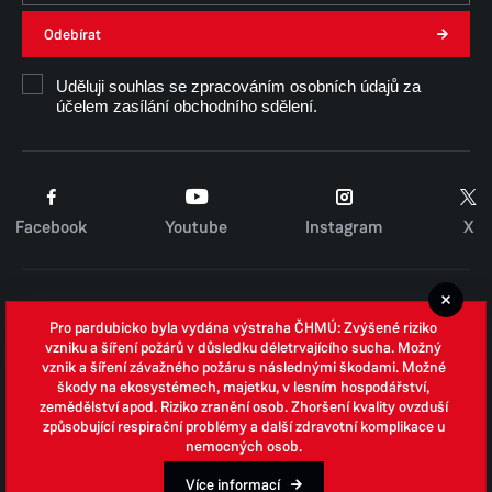
Odebírat
Uděluji souhlas se zpracováním osobních údajů za
účelem zasílání obchodního sdělení.
Facebook
Youtube
Instagram
X
Cookies
Pro pardubicko byla vydána výstraha ČHMÚ: Zvýšené riziko
Zpracování osobních údajů
vzniku a šíření požárů v důsledku déletrvajícího sucha. Možný
vznik a šíření závažného požáru s následnými škodami. Možné
Whistleblowing
škody na ekosystémech, majetku, v lesním hospodářství,
zemědělství apod. Riziko zranění osob. Zhoršení kvality ovzduší
Open data
způsobující respirační problémy a další zdravotní komplikace u
nemocných osob.
Povinně zveřejňované informace
Prohlášení o přístupnosti
Více informací