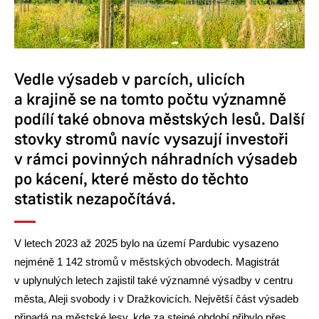
Vedle výsadeb v parcích, ulicích
a krajině se na tomto počtu významně
podílí také obnova městských lesů. Další
stovky stromů navíc vysazují investoři
v rámci povinných náhradních výsadeb
po kácení, které město do těchto
statistik nezapočítává.
V letech 2023 až 2025 bylo na území Pardubic vysazeno
nejméně 1 142 stromů v městských obvodech. Magistrát
v uplynulých letech zajistil také významné výsadby v centru
města, Aleji svobody i v Dražkovicích. Největší část výsadeb
připadá na městské lesy, kde za stejné období přibylo přes