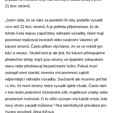
21 tisíc stromů.
„Jsem ráda, že se nám za poslední tři roky podařilo vysadit
více než 22 tisíc stromů. A je potřeba připomenout, že do
tohoto čísla nejsou započítány náhradní výsadby, které mají
povinnost realizovat investoři nebo soukromí vlastníci při
kácení stromů. Často přitom slýcháme, že se ve městě jen
kácí a nesází. Skutečnost je ale jiná. Ke kácení přistupujeme
především tehdy, když jsou stromy ve špatném zdravotním
stavu nebo představují bezpečnostní riziko. Pokud musí
ustoupit nové stavbě, investor má povinnost zajistit
odpovídající náhradní výsadbu. Současně ale musíme počítat
i s tím, že nové stromy nelze vysadit úplně všude. Často nám
v tom brání podzemní inženýrské sítě, majetkové vztahy nebo
prostorové možnosti. O to větší význam má každé místo, kde
nový strom zasadit můžeme,“ říká náměstkyně primátora pro
životní prostředí Jiřina Klčová.