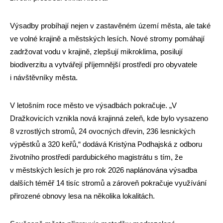
Výsadby probíhají nejen v zastavěném území města, ale také
ve volné krajině a městských lesích. Nové stromy pomáhají
zadržovat vodu v krajině, zlepšují mikroklima, posilují
biodiverzitu a vytvářejí příjemnější prostředí pro obyvatele
i návštěvníky města.
V letošním roce město ve výsadbách pokračuje. „V
Dražkovicích vznikla nová krajinná zeleň, kde bylo vysazeno
8 vzrostlých stromů, 24 ovocných dřevin, 236 lesnických
výpěstků a 320 keřů,“ dodává Kristýna Podhajská z odboru
životního prostředí pardubického magistrátu s tím, že
v městských lesích je pro rok 2026 naplánována výsadba
dalších téměř 14 tisíc stromů a zároveň pokračuje využívání
přirozené obnovy lesa na několika lokalitách.