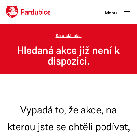
Menu
Kalendář akcí
Turista
Hledaná akce již není k
Aktuality
dispozici.
Občan
Podnikatel
Město
Vypadá to, že akce, na
kterou jste se chtěli podívat,