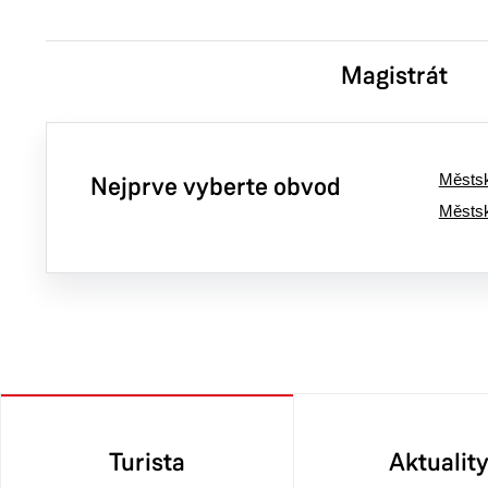
Magistrát
Městsk
Nejprve vyberte obvod
Městs
Turista
Aktualit