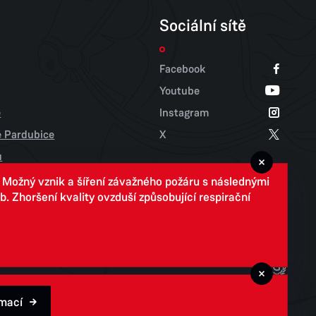
Sociální sítě
Facebook
Youtube
e
Instagram
tě Pardubice
X
u
. Možný vznik a šíření závažného požáru s následnými
 Zhoršení kvality ovzduší způsobující respirační
rmací