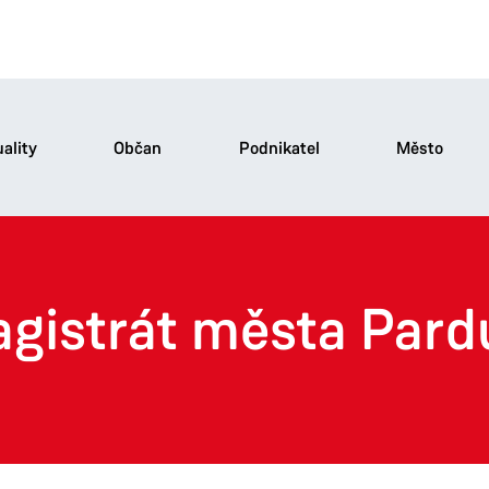
ality
Občan
Podnikatel
Město
agistrát města Pard