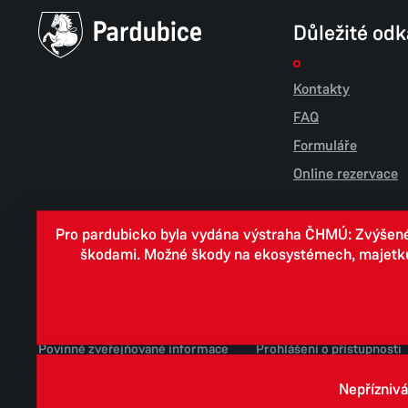
Důležité od
Kontakty
FAQ
Formuláře
Online rezervace
Pro pardubicko byla vydána výstraha ČHMÚ: Zvýšené r
škodami. Možné škody na ekosystémech, majetku, v
Cookies
Zpracování osobních údajů
Whistleblowing
Povinně zveřejňované informace
Prohlášení o přístupnosti
Jednotné environmentální stanovisko
Nepříznivá