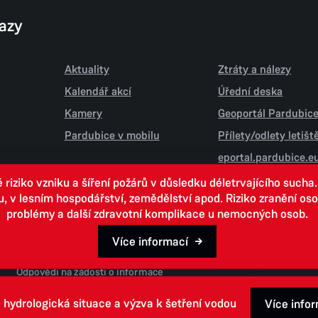
kazy
Aktuality
Ztráty a nálezy
Kalendář akcí
Úřední deska
Kamery
Geoportál Pardubic
Pardubice v mobilu
Přílety/odlety letiš
eportal.pardubice.e
iziko vzniku a šíření požárů v důsledku déletrvajícího sucha
 lesním hospodářství, zemědělství apod. Riziko zranění osob.
problémy a další zdravotní komplikace u nemocných osob.
Více informací
Open data
Odpovědi na žádosti o informace
 hydrologická situace a výzva k šetření vodou
Více info