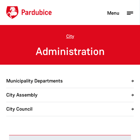
Menu
City
Tourist
Administration
Newcomer
City
Municipality Departments
Business
City Assembly
City Council