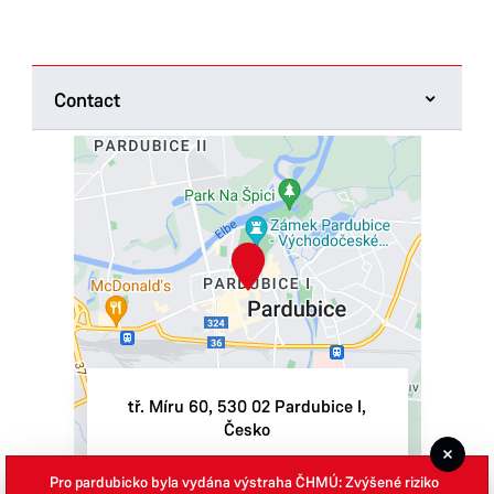
Contact
Tourist Information Centre Pardubice -
Machoňova pasáž
třída Míru 60
530 02 Pardubice
Tel.:
+420 775 068 390
E-mail:
info@ticpardubice.cz
IN:
06495001
TIN:
CZ06495001
tř. Míru 60
,
530 02
Pardubice I
,
Česko
Opening hours
Monday
9:00–18:00
Pro pardubicko byla vydána výstraha ČHMÚ: Zvýšené riziko
Show on Google Maps