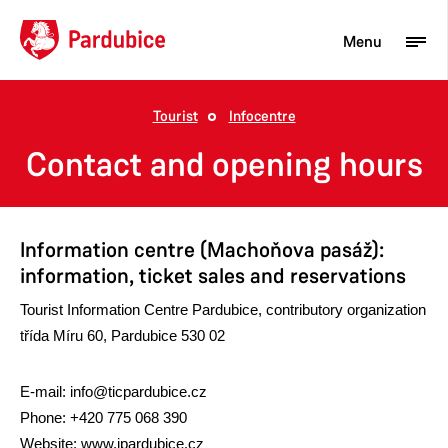
Menu
Tourist
Infocentre
Tourist
Contact and opening hours
Newcomer
City
Information centre (Machoňova pasáž):
Business
information, ticket sales and reservations
Tourist Information Centre Pardubice, contributory organization
třída Míru 60, Pardubice 530 02
E-mail: info@ticpardubice.cz
Phone: +420 775 068 390
Website:
www.ipardubice.cz