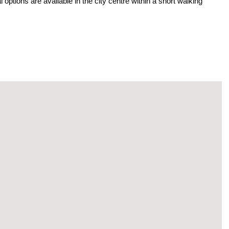
l options are available in the city centre within a short walking