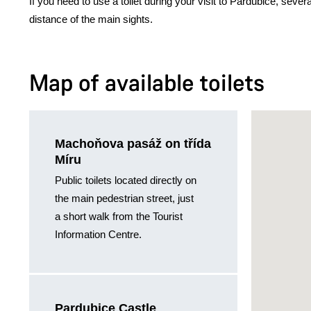
If you need to use a toilet during your visit to Pardubice, severa
distance of the main sights.
Map of available toilets
Machoňova pasáž on třída
Míru
Public toilets located directly on
the main pedestrian street, just
a short walk from the Tourist
Information Centre.
Pardubice Castle