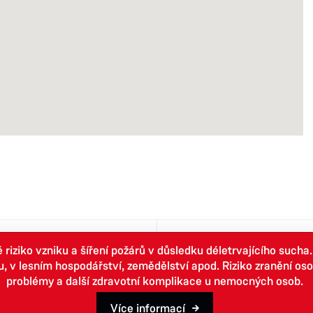
iziko vzniku a šíření požárů v důsledku déletrvajícího sucha
Business
Tourist
 lesním hospodářství, zemědělství apod. Riziko zranění osob.
problémy a další zdravotní komplikace u nemocných osob.
Více informací