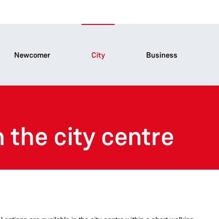
Newcomer
City
Business
n the city centre