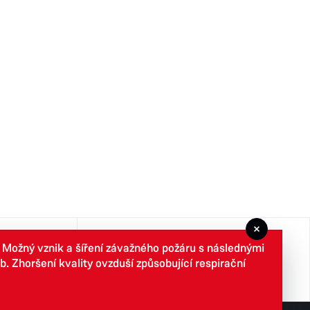
. Možný vznik a šíření závažného požáru s následnými
Newcomer
 Zhoršení kvality ovzduší způsobující respirační