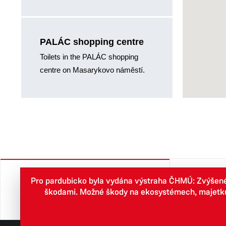
PALÁC shopping centre
Toilets in the PALÁC shopping
centre on Masarykovo náměstí.
Pro pardubicko byla vydána výstraha ČHMÚ: Zvýšené r
City
škodami. Možné škody na ekosystémech, majetku, v