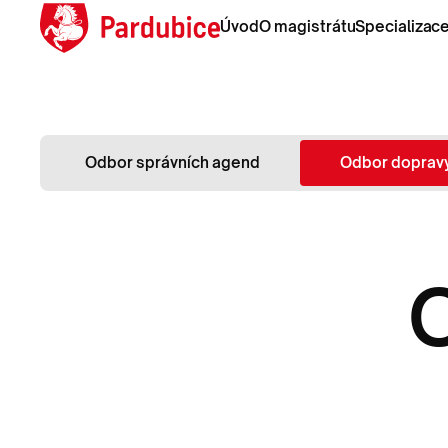
Úvod
Úvod
O magistrátu
O magistrátu
Specializac
Specializac
Odbor správních agend
Odbor doprav