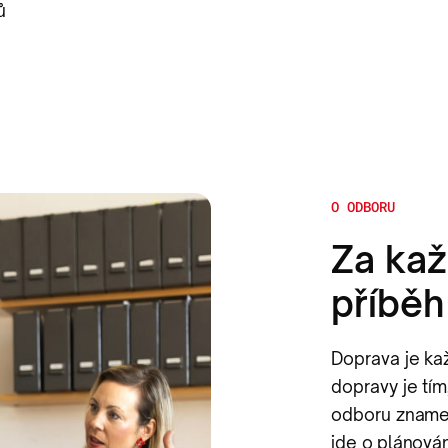
ů
O ODBORU
Za ka
příběh
Doprava je ka
dopravy je tím
odboru znamená
jde o plánován