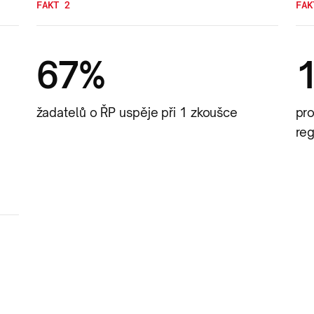
FAKT 2
FAK
67%
žadatelů o ŘP uspěje při 1 zkoušce
pr
reg