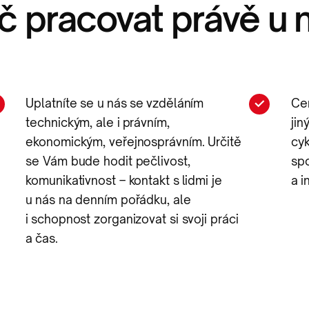
č pracovat právě u 
Uplatníte se u nás se vzděláním
Cen
technickým, ale i právním,
jin
ekonomickým, veřejnosprávním. Určitě
cyk
se Vám bude hodit pečlivost,
spo
komunikativnost – kontakt s lidmi je
a i
u nás na denním pořádku, ale
i schopnost zorganizovat si svoji práci
a čas.