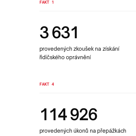
FAKT 1
3 631
provedených zkoušek na získání
řidičského oprávnění
FAKT 4
114 926
provedených úkonů na přepážkách