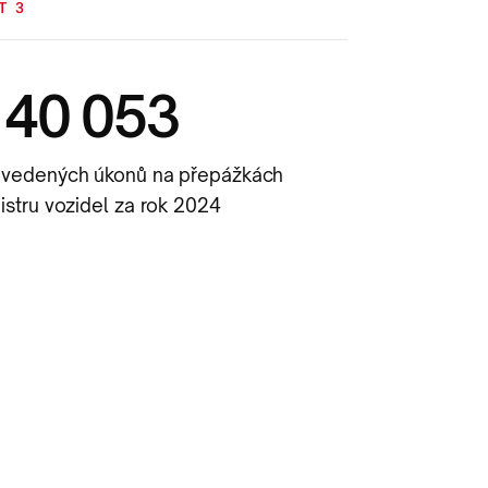
T 3
140 053
ovedených úkonů na přepážkách
istru vozidel za rok 2024