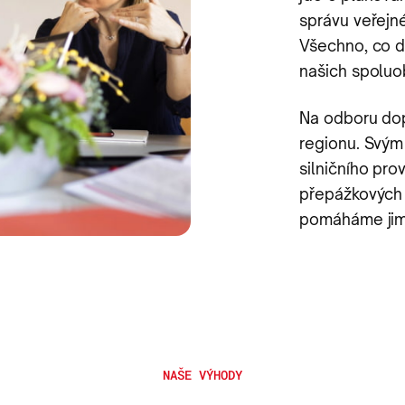
správu veřejn
Všechno, co d
našich spoluo
Na odboru dop
regionu. Svý
silničního pro
přepážkových 
pomáháme jim 
NAŠE VÝHODY