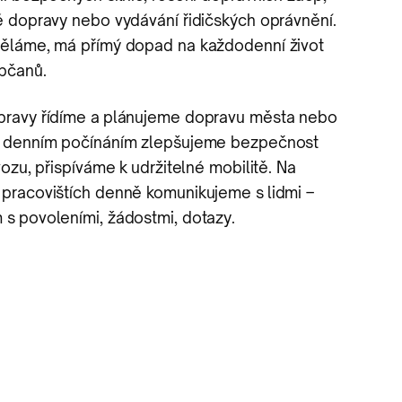
é dopravy nebo vydávání řidičských oprávnění.
ěláme, má přímý dopad na každodenní život
bčanů.
ravy řídíme a plánujeme dopravu města nebo
m denním počínáním zlepšujeme bezpečnost
vozu, přispíváme k udržitelné mobilitě. Na
pracovištích denně komunikujeme s lidmi –
s povoleními, žádostmi, dotazy.