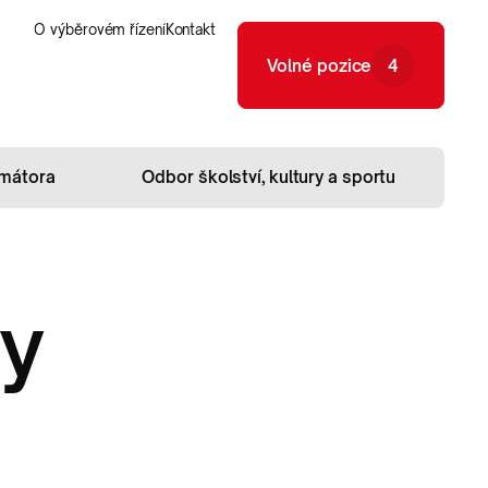
O výběrovém řízení
O výběrovém řízení
Kontakt
Kontakt
Volné pozice
4
Volné pozice
4
imátora
Odbor školství, kultury a sportu
y