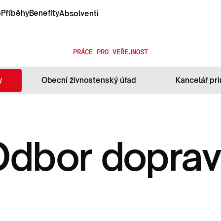
e
e
Příběhy
Příběhy
Benefity
Benefity
Absolventi
PRÁCE PRO VEŘEJNOST
y
Obecní živnostenský úřad
Kancelář pr
Odbor doprav