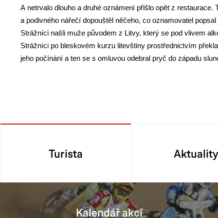
A netrvalo dlouho a druhé oznámení přišlo opět z restaurace.
a podivného nářečí dopouštěl něčeho, co oznamovatel popsal ja
Strážníci našli muže původem z Litvy, který se pod vlivem alk
Strážníci po bleskovém kurzu litevštiny prostřednictvím překl
jeho počínání a ten se s omluvou odebral pryč do západu slunc
Turista
Aktualit
Kalendář akcí