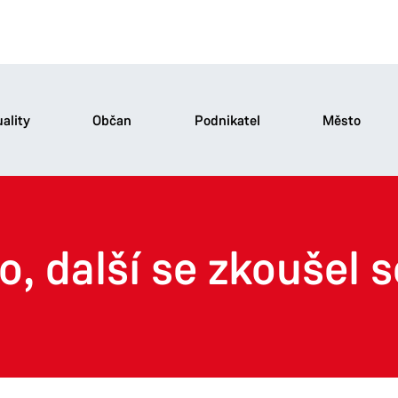
ality
Občan
Podnikatel
Město
ko, další se zkoušel