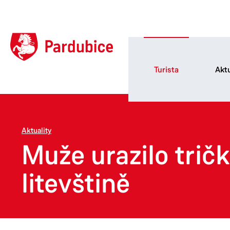
Turista
Aktu
Aktuality
Muže urazilo trič
litevštině