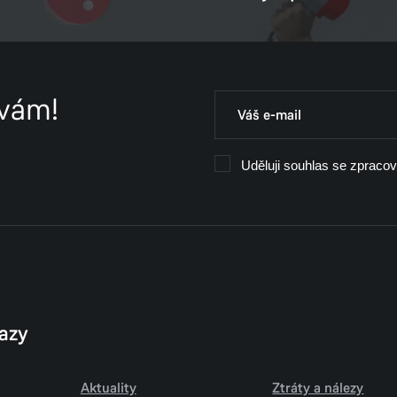
 vám!
Uděluji souhlas se zpraco
kazy
Aktuality
Ztráty a nálezy