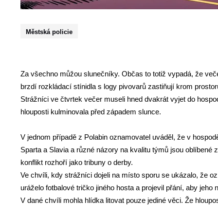
Městská policie
Za všechno můžou slunečníky. Občas to totiž vypadá, že več
brzdí rozkládací stínidla s logy pivovarů zastiňují krom prosto
Strážníci ve čtvrtek večer museli hned dvakrát vyjet do hospod
hlouposti kulminovala před západem slunce.
V jednom případě z Polabin oznamovatel uváděl, že v hospodě 
Sparta a Slavia a různé názory na kvalitu týmů jsou oblíbené 
konflikt rozhoří jako tribuny o derby.
Ve chvíli, kdy strážníci dojeli na místo sporu se ukázalo, že
uráželo fotbalové tričko jiného hosta a projevil přání, aby je
V dané chvíli mohla hlídka litovat pouze jediné věci. Že hloupos