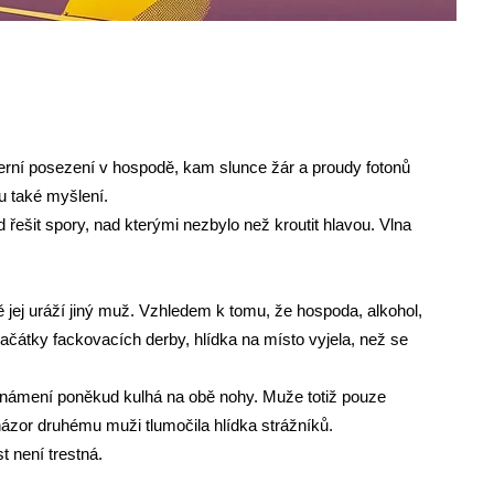
erní posezení v hospodě, kam slunce žár a proudy fotonů
ru také myšlení.
 řešit spory, nad kterými nezbylo než kroutit hlavou. Vlna
jej uráží jiný muž. Vzhledem k tomu, že hospoda, alkohol,
začátky fackovacích derby, hlídka na místo vyjela, než se
 oznámení poněkud kulhá na obě nohy. Muže totiž pouze
ho názor druhému muži tlumočila hlídka strážníků.
t není trestná.