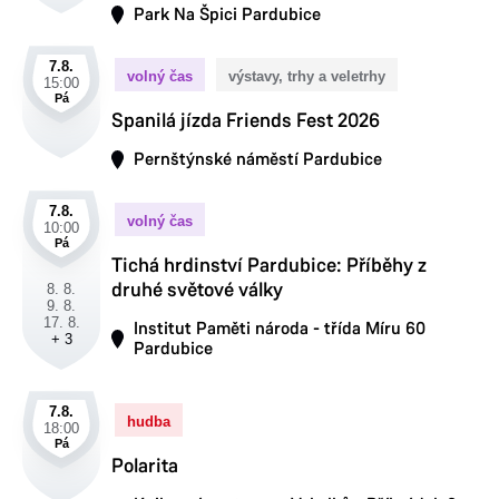
Park Na Špici Pardubice
7.8.
volný čas
výstavy, trhy a veletrhy
15:00
Pá
Spanilá jízda Friends Fest 2026
Pernštýnské náměstí Pardubice
7.8.
volný čas
10:00
Pá
Tichá hrdinství Pardubice: Příběhy z
druhé světové války
8. 8.
9. 8.
17. 8.
Institut Paměti národa - třída Míru 60
+ 3
Pardubice
7.8.
hudba
18:00
Pá
Polarita