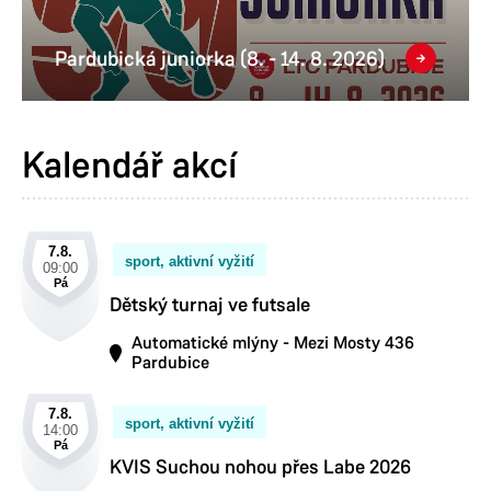
Pardubická juniorka (8. - 14. 8. 2026)
Kalendář akcí
7.8.
sport, aktivní vyžití
09:00
Pá
Dětský turnaj ve futsale
Automatické mlýny - Mezi Mosty 436
Pardubice
7.8.
sport, aktivní vyžití
14:00
Pá
KVIS Suchou nohou přes Labe 2026