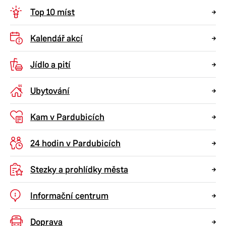
Top 10 míst
aktuality
občan
Kalendář akcí
podnikatel
město
Jídlo a pití
Ubytování
Kam v Pardubicích
24 hodin v Pardubicích
Stezky a prohlídky města
Informační centrum
Doprava