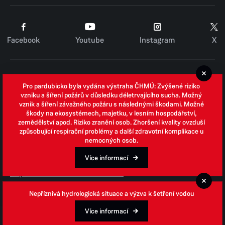
Facebook
Youtube
Instagram
X
Cookies
Pro pardubicko byla vydána výstraha ČHMÚ: Zvýšené riziko
Zpracování osobních údajů
vzniku a šíření požárů v důsledku déletrvajícího sucha. Možný
vznik a šíření závažného požáru s následnými škodami. Možné
Whistleblowing
škody na ekosystémech, majetku, v lesním hospodářství,
zemědělství apod. Riziko zranění osob. Zhoršení kvality ovzduší
Open data
způsobující respirační problémy a další zdravotní komplikace u
nemocných osob.
Povinně zveřejňované informace
Prohlášení o přístupnosti
Více informací
Odpovědi na žádosti o informace
Jednotné environmentální stanovisko
Nepříznivá hydrologická situace a výzva k šetření vodou
Více informací