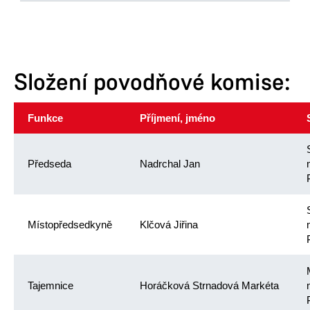
Odbor životního prostředí
Štrossova 44
530 21 Pardubice
Složení povodňové komise:
Tel.:
466 859 215
,
466 859 308
Funkce
Příjmení, jméno
Předseda
Nadrchal Jan
Místopředsedkyně
Klčová Jiřina
Tajemnice
Horáčková Strnadová Markéta