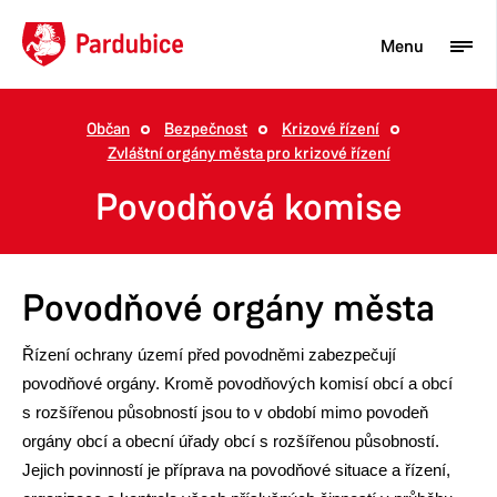
Menu
Občan
Bezpečnost
Krizové řízení
Zvláštní orgány města pro krizové řízení
Turista
Povodňová komise
Aktuality
Občan
Povodňové orgány města
Podnikatel
Město
Řízení ochrany území před povodněmi zabezpečují
povodňové orgány. Kromě povodňových komisí obcí a obcí
s rozšířenou působností jsou to v období mimo povodeň
orgány obcí a obecní úřady obcí s rozšířenou působností.
Jejich povinností je příprava na povodňové situace a řízení,