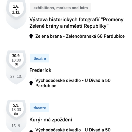
1.6.
exhibitions, markets and fairs
1.11.
Výstava historických fotografií "Proměny
Zelené brány a náměstí Republiky"
Zelená brána - Zelenobranská 68 Pardubice
30.9.
theatre
18:00
St
Frederick
27. 10.
Východočeské divadlo - U Divadla 50
Pardubice
5.9.
theatre
18:00
So
Kurýr má zpoždění
15. 9.
Východočeské divadlo - U Divadla 50