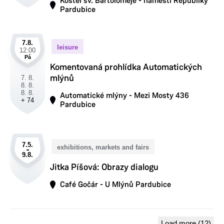
Kostel sv. Bartoloměje - náměstí Republiky
Pardubice
7.8.
leisure
12:00
Pá
Komentovaná prohlídka Automatických
mlýnů
7. 8.
8. 8.
8. 8.
Automatické mlýny - Mezi Mosty 436
+ 74
Pardubice
7.5.
exhibitions, markets and fairs
9.8.
Jitka Píšová: Obrazy dialogu
Café Gočár - U Mlýnů Pardubice
Load more (12)