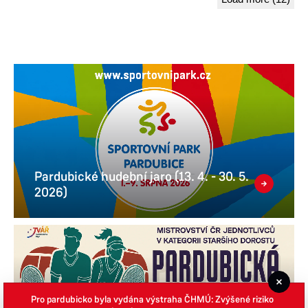
Pardubické hudební jaro (13. 4. - 30. 5.
2026)
Pro pardubicko byla vydána výstraha ČHMÚ: Zvýšené riziko