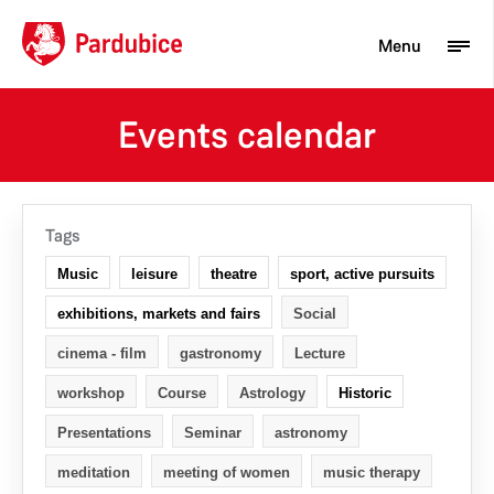
Menu
Events calendar
Tourist
Newcomer
Tags
City
Music
leisure
theatre
sport, active pursuits
Business
exhibitions, markets and fairs
Social
cinema - film
gastronomy
Lecture
workshop
Course
Astrology
Historic
Presentations
Seminar
astronomy
meditation
meeting of women
music therapy