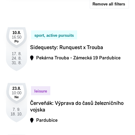
Remove all filters
10.8.
sport, active pursuits
16:50
Po
Sidequesty: Runquest x Trouba
17. 8.
Pekárna Trouba - Zámecká 19 Pardubice
24. 8.
31. 8.
23.8.
leisure
10:00
Ne
Červeňák: Výprava do časů železničního
vojska
7. 9.
18. 10.
Pardubice