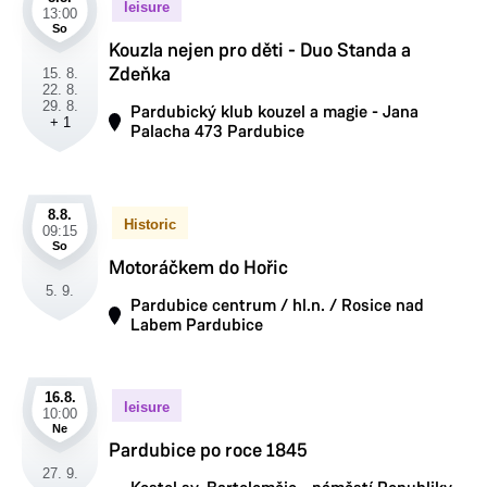
leisure
13:00
So
Kouzla nejen pro děti - Duo Standa a
Zdeňka
15. 8.
22. 8.
29. 8.
Pardubický klub kouzel a magie - Jana
+ 1
Palacha 473 Pardubice
8.8.
Historic
09:15
So
Motoráčkem do Hořic
5. 9.
Pardubice centrum / hl.n. / Rosice nad
Labem Pardubice
16.8.
leisure
10:00
Ne
Pardubice po roce 1845
27. 9.