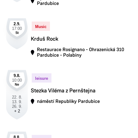
Pardubice
2.9.
Music
17:00
St
Krduš Rock
Restaurace Rosignano - Ohrazenická 310
Pardubice - Polabiny
9.8.
leisure
10:00
Ne
Stezka Viléma z Pernštejna
22. 8.
náměstí Republiky Pardubice
13. 9.
26. 9.
+ 2
8.8.