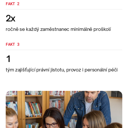
FAKT 2
2x
ročně se každý zaměstnanec minimálně proškolí
FAKT 3
1
tým zajišťující právní jistotu, provoz i personální péči