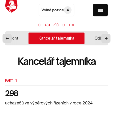
Volné pozice
4
OBLAST PÉČE O LIDI
 primátora
Kancelář tajemníka
Odbor ško
Kancelář tajemníka
FAKT 1
298
uchazečů ve výběrových řízeních v roce 2024