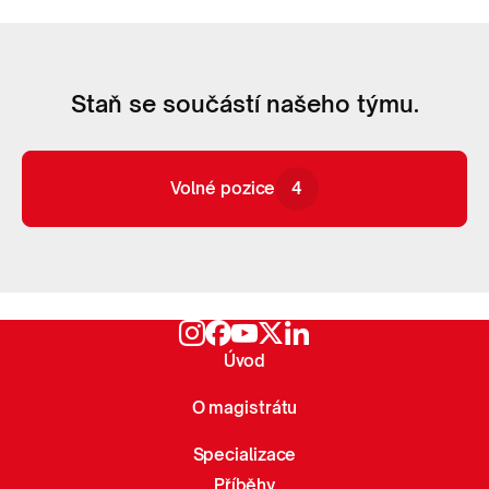
Staň se součástí našeho týmu.
Volné pozice
4
Volné pozice
4
Úvod
O magistrátu
Specializace
Příběhy