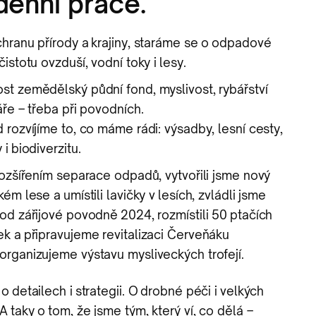
enní práce.
chranu přírody a krajiny, staráme se o odpadové
istotu ovzduší, vodní toky i lesy.
st zemědělský půdní fond, myslivost, rybářství
áře – třeba při povodních.
 rozvíjíme to, co máme rádi: výsadby, lesní cesty,
i biodiverzitu.
rozšířením separace odpadů, vytvořili jsme nový
ém lese a umístili lavičky v lesích, zvládli jsme
od zářijové povodně 2024, rozmístili 50 ptačích
ek a připravujeme revitalizaci Červeňáku
organizujeme výstavu mysliveckých trofejí.
o detailech i strategii. O drobné péči i velkých
A taky o tom, že jsme tým, který ví, co dělá –