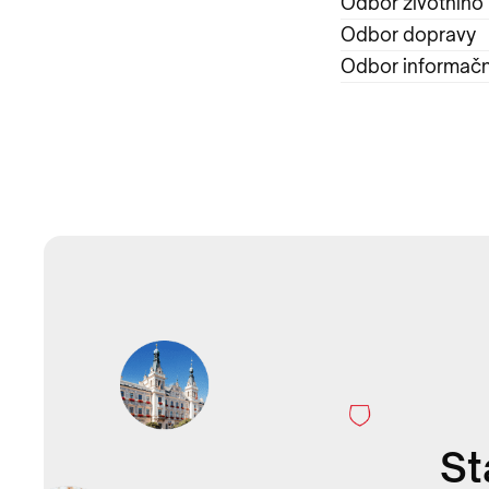
Odbor životního 
Odbor dopravy
Odbor informačn
St