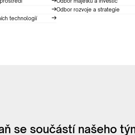
prostředí
Odbor majetku a investic
Odbor rozvoje a strategie
ích technologií
aň se součástí našeho tý