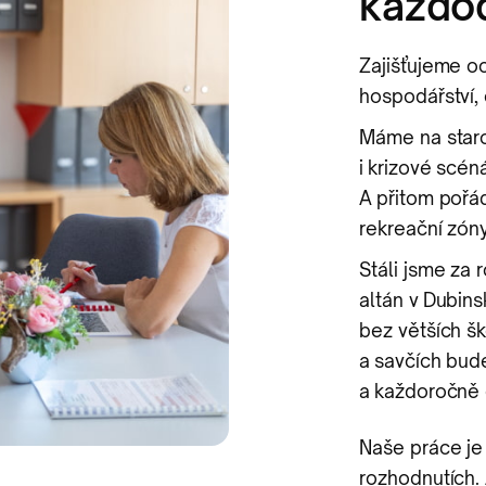
každod
Zajišťujeme o
hospodářství, č
Máme na staro
i krizové scén
A přitom pořád
rekreační zóny 
Stáli jsme za 
altán v Dubinsk
bez větších šk
a savčích bud
a každoročně 
Naše práce je 
rozhodnutích. 