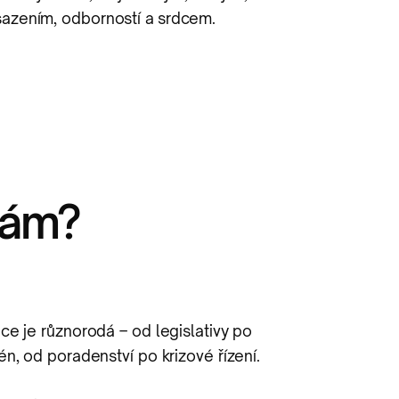
asazením, odborností a srdcem.
nám?
ce je různorodá – od legislativy po
én, od poradenství po krizové řízení.