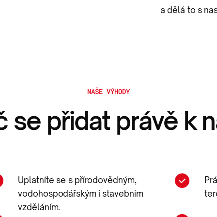
a dělá to s n
NAŠE VÝHODY
č se přidat právě k 
Uplatníte se s přírodovědným,
Prá
vodohospodářským i stavebním
ter
vzděláním.