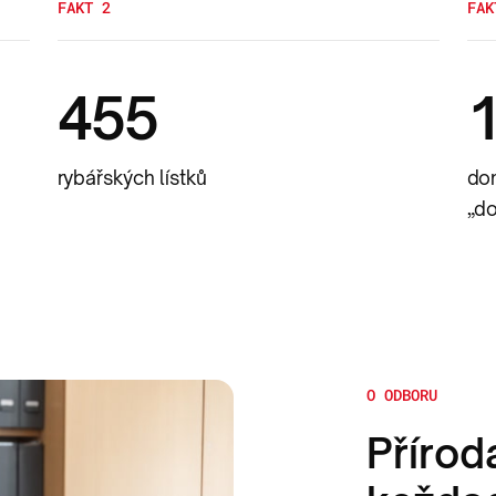
FAKT 2
FAK
455
rybářských lístků
do
„do
O ODBORU
Přírod