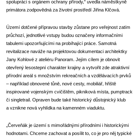
spolupráci s orgánem ochrany přírody,“ uvedla náměstkyně
primátora zodpovědná za životní prostředí Jiřina Klčová.
Území dotčené přípravou stavby zůstane pro veřejnost zatím
průchozí, jednotlivé vstupy budou označeny informačními
tabulemi upozorňujícími na probíhající práce. Samotná
revitalizace naváže na projektovou dokumentaci architektky
Jany Kohlové z ateliéru Panoram. Jejím cílem je obnovit
otevřený lesostepní charakter krajiny a vytvořit zde atraktivní
přírodní areál s množstvím rekreačních a vzdělávacích prvků
– například obnovené tůně, nové cesty, mobiliář, hřiště
inspirované vojenským cvičištěm, pikniková místa, pumptrack
či singletrail. Opraven bude také historický důstojnický klub
a vznikne nová vyhlídka na kamenném viaduktu.
„Červeňák je území s mimořádnými přírodními i historickými
hodnotami. Chceme zachovat a posílit to, co je pro něj typické