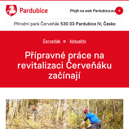
Přejít na web Pardubice.eu
Přírodní park Červeňák
530 03 Pardubice IV, Česko
Červeňák
Aktuality
Přípravné práce na
revitalizaci Červeňáku
začínají