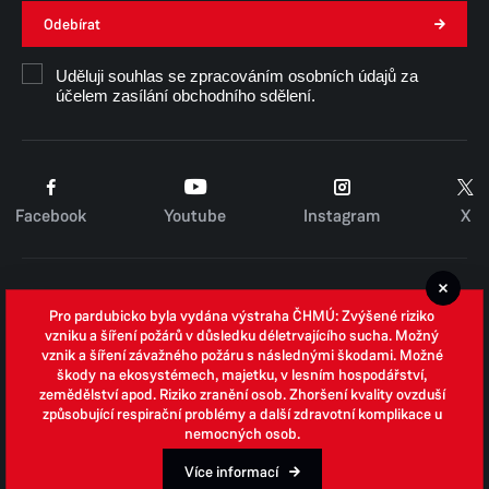
Odebírat
Uděluji souhlas se zpracováním osobních údajů za
účelem zasílání obchodního sdělení.
Facebook
Youtube
Instagram
X
Cookies
Pro pardubicko byla vydána výstraha ČHMÚ: Zvýšené riziko
Zpracování osobních údajů
vzniku a šíření požárů v důsledku déletrvajícího sucha. Možný
vznik a šíření závažného požáru s následnými škodami. Možné
Whistleblowing
škody na ekosystémech, majetku, v lesním hospodářství,
zemědělství apod. Riziko zranění osob. Zhoršení kvality ovzduší
Open data
způsobující respirační problémy a další zdravotní komplikace u
nemocných osob.
Povinně zveřejňované informace
Prohlášení o přístupnosti
Více informací