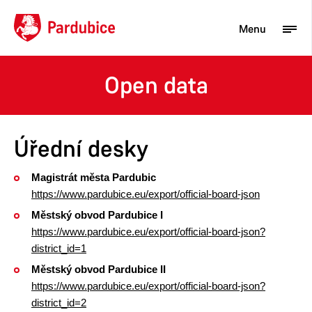
Menu
Open data
Turista
Aktuality
Úřední desky
Občan
Magistrát města Pardubic
Podnikatel
https://www.pardubice.eu/export/official-board-json
Město
Městský obvod Pardubice I
https://www.pardubice.eu/export/official-board-json?
district_id=1
Městský obvod Pardubice II
https://www.pardubice.eu/export/official-board-json?
district_id=2