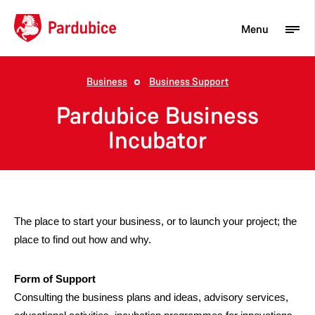
Menu
Business
Business Support
Tourist
Pardubice Business
Newcomer
Incubator
City
Business
The place to start your business, or to launch your project; the
place to find out how and why.
Form of Support
Consulting the business plans and ideas, advisory services,