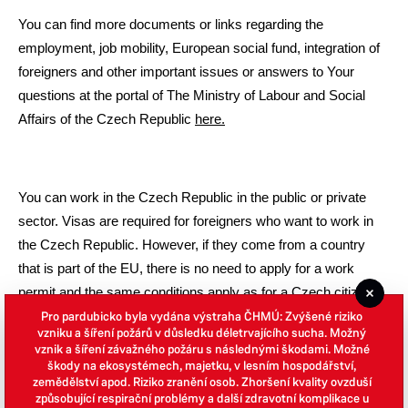
You can find more documents or links regarding the
employment, job mobility, European social fund, integration of
foreigners and other important issues or answers to Your
questions at the portal of The Ministry of Labour and Social
Affairs of the Czech Republic
here.
You can work in the Czech Republic in the public or private
sector. Visas are required for foreigners who want to work in
the Czech Republic. However, if they come from a country
that is part of the EU, there is no need to apply for a work
permit and the same conditions apply as for a Czech citizen.
Pro pardubicko byla vydána výstraha ČHMÚ: Zvýšené riziko
vzniku a šíření požárů v důsledku déletrvajícího sucha. Možný
In addition, there is a European Union information centre in
vznik a šíření závažného požáru s následnými škodami. Možné
Pardubice (Europe Direct Pardubice).
škody na ekosystémech, majetku, v lesním hospodářství,
zemědělství apod. Riziko zranění osob. Zhoršení kvality ovzduší
způsobující respirační problémy a další zdravotní komplikace u