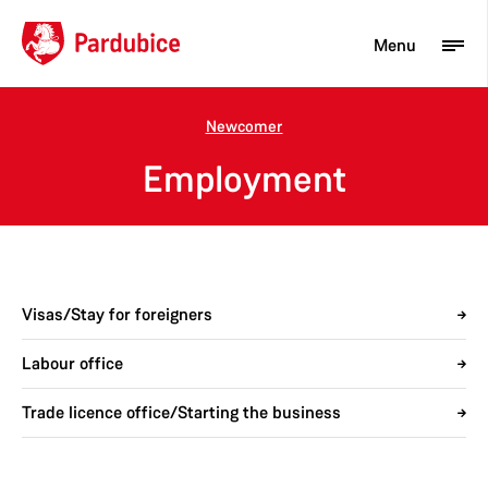
Menu
Newcomer
Tourist
Employment
Newcomer
City
Business
Visas/Stay for foreigners
Labour office
Trade licence office/Starting the business