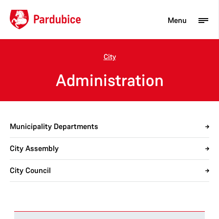
Menu
City
Tourist
Administration
Newcomer
City
Municipality Departments
Business
City Assembly
City Council