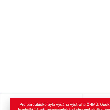
Pro pardubicko byla vydána výstraha ČHMÚ: Očekáv
City
(praktičtí lékaři, zdravotnická záchranná služba, h