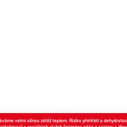
áme velmi silnou zátěž teplem. Riziko přehřátí a dehydrata
Business
Tourist
ospitalizace) a sociálních služeb (zejména péče o seniory a d