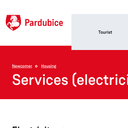
Tourist
Newcomer
Housing
Services (electrici