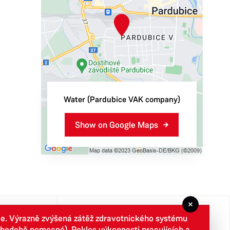
Water (Pardubice VAK company)
Show on Google Maps
ce. Výrazně zvýšená zátěž zdravotnického systému
Newcomer
louhodobě nemocné). Pokles výkonnosti pracujících a