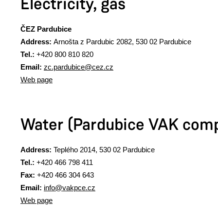
Electricity, gas
ČEZ Pardubice
Address:
Arnošta z Pardubic 2082, 530 02 Pardubice
Tel.:
+420
800 810 820
Email:
zc.pardubice@cez.cz
Web page
Water (Pardubice VAK com
Address:
Teplého 2014, 530 02 Pardubice
Tel.:
+420 466 798 411
Fax:
+420
466 304 643
Email:
info@vakpce.cz
Web page