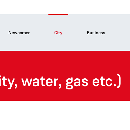
Newcomer
City
Business
ty, water, gas etc.)