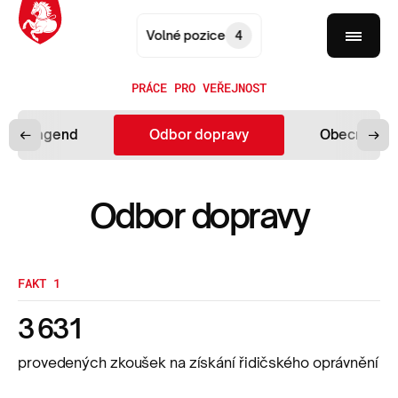
Volné pozice
4
PRÁCE PRO VEŘEJNOST
vních agend
Odbor dopravy
Obecní živn
Odbor dopravy
FAKT 1
3 631
provedených zkoušek na získání řidičského oprávnění