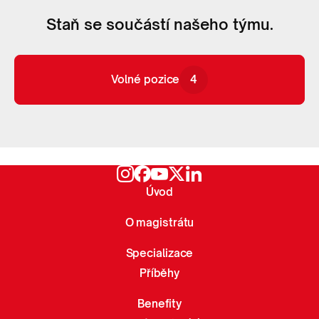
Staň se součástí našeho týmu.
Volné pozice
4
Volné pozice
4
Úvod
O magistrátu
Specializace
Příběhy
Benefity