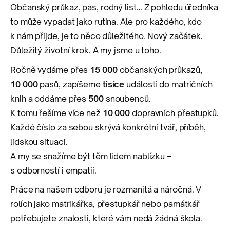
Občanský průkaz, pas, rodný list… Z pohledu úředníka
to může vypadat jako rutina. Ale pro každého, kdo
k nám přijde, je to něco důležitého. Nový začátek.
Důležitý životní krok. A my jsme u toho.
Ročně vydáme přes
15 000
občanských průkazů,
10 000
pasů, zapíšeme
tisíce
událostí do matričních
knih a oddáme přes
500
snoubenců.
K tomu řešíme více než
10 000
dopravních přestupků.
Každé číslo za sebou skrývá konkrétní tvář, příběh,
lidskou situaci.
A my se snažíme být těm lidem nablízku –
s odborností i empatií.
Práce na našem odboru je rozmanitá a náročná. V
rolích jako matrikářka, přestupkář nebo památkář
potřebujete znalosti, které vám nedá žádná škola.