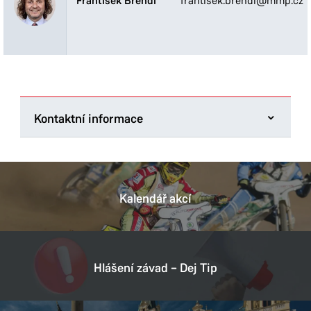
František Brendl
frantisek.brendl@mmp.cz
Kontaktní informace
Magistrát města Pardubic
Pernštýnské náměstí 1
530 21 Pardubice
Kalendář akcí
Tel.:
466 859 111
E-mail:
posta@mmp.cz
Datová schránka:
ukzbx4z
Hlášení závad – Dej Tip
IČ:
00274046
DIČ:
CZ00274046