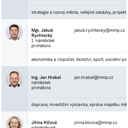
strategie a rozvoj města, veřejné zakázky, proje
Mgr. Jakub
jakub.rychtecky@mmp.cz
Rychtecký
1. náměstek
primátora
ekonomika a rozpočet, školství, sport, sociální pol
Ing. Jan Hrabal
jan.hrabal@mmp.cz
náměstek
primátora
doprava, investiční výstavba, správa majetku mě
Jiřina Klčová
jirina.klcova@mmp.cz
náměstkyně