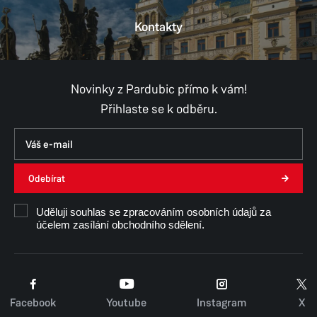
Kontakty
Provozní doba
Pondělí
8:00–11:00,
12:00–17:00
Úterý
8:00–11:00,
12:00–15:30
Středa
8:00–11:00,
12:00–17:00
Novinky z Pardubic přímo k vám!
Čtvrtek
8:00–11:00,
12:00–15:30
Přihlaste se k odběru.
Pátek
8:00–11:00,
12:00–14:30
Na
různých pracovištích magistrátu
se může
otevírací doba lišit.
Odebírat
Uděluji souhlas se zpracováním osobních údajů za
účelem zasílání obchodního sdělení.
Facebook
Youtube
Instagram
X