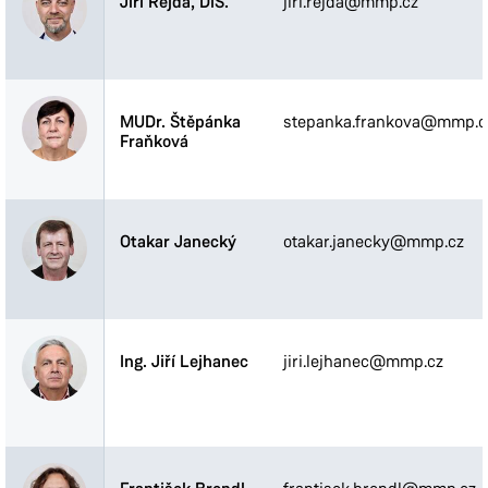
Jiří Rejda, DiS.
jiri.rejda@mmp.cz
MUDr. Štěpánka
stepanka.frankova@mmp.c
Fraňková
Otakar Janecký
otakar.janecky@mmp.cz
Ing. Jiří Lejhanec
jiri.lejhanec@mmp.cz