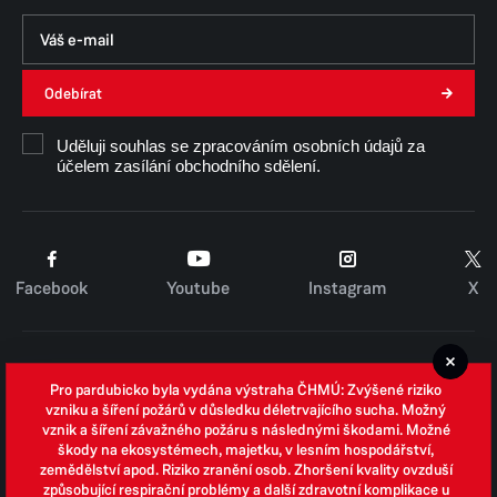
Odebírat
Uděluji souhlas se zpracováním osobních údajů za
účelem zasílání obchodního sdělení.
Facebook
Youtube
Instagram
X
Cookies
Pro pardubicko byla vydána výstraha ČHMÚ: Zvýšené riziko
Zpracování osobních údajů
vzniku a šíření požárů v důsledku déletrvajícího sucha. Možný
vznik a šíření závažného požáru s následnými škodami. Možné
Whistleblowing
škody na ekosystémech, majetku, v lesním hospodářství,
zemědělství apod. Riziko zranění osob. Zhoršení kvality ovzduší
Open data
způsobující respirační problémy a další zdravotní komplikace u