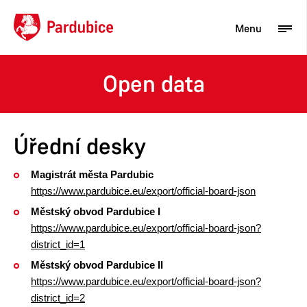
Menu
Open data
Turista
Aktuality
Úřední desky
Občan
Magistrát města Pardubic
Podnikatel
https://www.pardubice.eu/export/official-board-json
Město
Městský obvod Pardubice I
https://www.pardubice.eu/export/official-board-json?
district_id=1
Městský obvod Pardubice II
https://www.pardubice.eu/export/official-board-json?
district_id=2