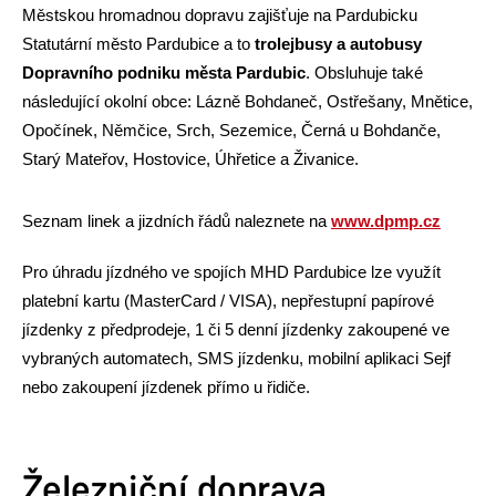
Městskou hromadnou dopravu zajišťuje na Pardubicku
Statutární město Pardubice a to
trolejbusy a autobusy
Dopravního podniku města Pardubic
. Obsluhuje také
následující okolní obce: Lázně Bohdaneč, Ostřešany, Mnětice,
Opočínek, Němčice, Srch, Sezemice, Černá u Bohdanče,
Starý Mateřov, Hostovice, Úhřetice a Živanice.
Seznam linek a jizdních řádů naleznete na
www.dpmp.cz
Pro úhradu jízdného ve spojích MHD Pardubice lze využít
platební kartu (MasterCard / VISA), nepřestupní papírové
jízdenky z předprodeje, 1 či 5 denní jízdenky zakoupené ve
vybraných automatech, SMS jízdenku, mobilní aplikaci Sejf
nebo zakoupení jízdenek přímo u řidiče.
Železniční doprava