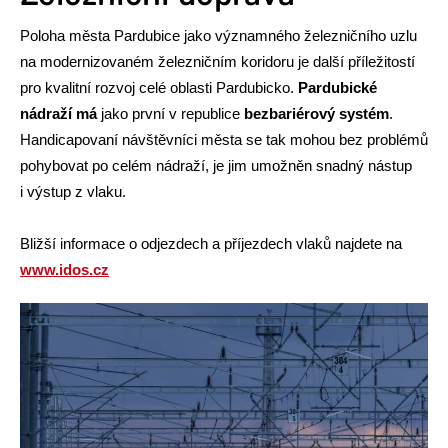
Poloha města Pardubice jako významného železničního uzlu
na mo­der­ni­zo­va­ném železničním koridoru je další příležitostí
pro kvalitní rozvoj celé oblasti Pardubicko.
Pardubické
nádraží má
jako první v republice
bezbariérový systém
.
Handicapovaní návštěvníci města se tak mohou bez problémů
pohybovat po celém nádraží, je jim umožněn snadný nástup
i výstup z vlaku.
Bližší informace o odjezdech a příjezdech vlaků najdete na
www.idos.cz