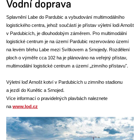
Vodní doprava
Splavnění Labe do Pardubic a vybudování multimodálního
logistického centra, jehož součástí je přístav výletní lodi Arnošt
v Pardubicích, je dlouhodobým záměrem. Pro multimodální
logistické centrum je na území Pardubic rezervováno území
na levém břehu Labe mezi Svítkovem a Srnojedy. Rozdělení
ploch o výměře cca 102 ha je plánováno na veřejný přístav,
multimodální logistické centrum a území „zimního přístavu".
Výletní loď Arnošt kotví v Pardubicích u zimního stadionu
a jezdí do Kunětic a Srnojed.
Více informací o pravidelných plavbách naleznete
na
www.lod.cz