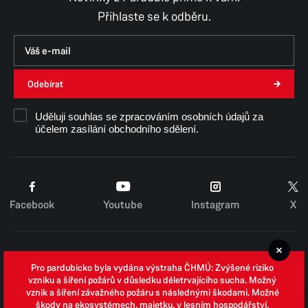
Přihlaste se k odběru.
Odebírat
Uděluji souhlas se zpracováním osobních údajů za
účelem zasílání obchodního sdělení.
Facebook
Youtube
Instagram
X
Cookies
Pro pardubicko byla vydána výstraha ČHMÚ: Zvýšené riziko
Zpracování osobních údajů
vzniku a šíření požárů v důsledku déletrvajícího sucha. Možný
vznik a šíření závažného požáru s následnými škodami. Možné
Whistleblowing
škody na ekosystémech, majetku, v lesním hospodářství,