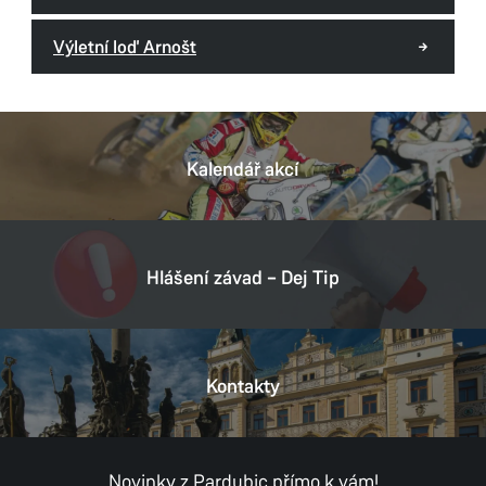
Výletní loď Arnošt
Kalendář akcí
Hlášení závad – Dej Tip
Kontakty
Novinky z Pardubic přímo k vám!