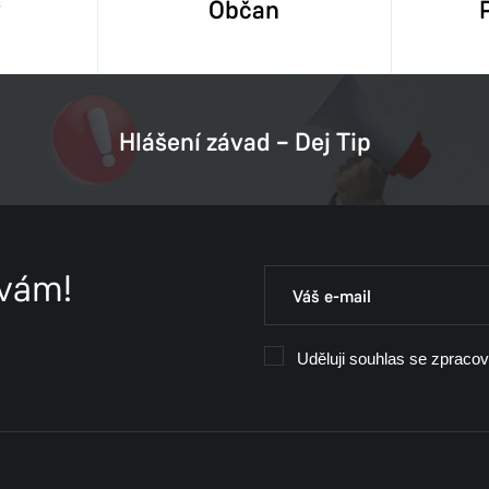
y
Občan
Hlášení závad – Dej Tip
 vám!
Uděluji souhlas se zpraco