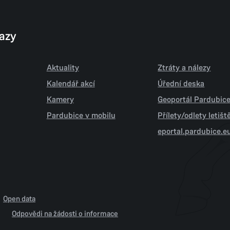
kazy
Aktuality
Ztráty a nálezy
Kalendář akcí
Úřední deska
Kamery
Geoportál Pardubic
Pardubice v mobilu
Přílety/odlety letiš
eportal.pardubice.e
Open data
Odpovědi na žádosti o informace