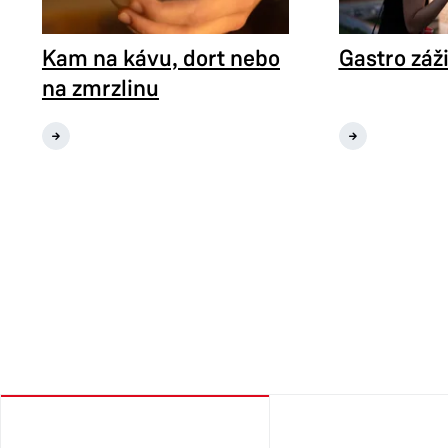
Kam na kávu, dort nebo
Gastro záž
na zmrzlinu
t nebo na
Gastro zážitky