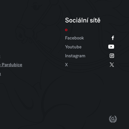
Sociální sítě
Facebook
Youtube
e
Instagram
tě Pardubice
X
u