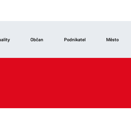
ality
Občan
Podnikatel
Město