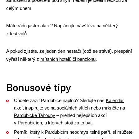
atmosféru a posezení pod širým nebem je ideální tečkou za
celým dnem.
Máte rádi gastro akce? Naplánujte návštěvu na některý
z
festivalů.
A pokud zjistíte, že jeden den nestačí (což se stává), přespání
vyřeší některý z
místních hotelů či penzionů
.
Bonusové tipy
Chcete zažít Pardubice naplno? Sledujte náš
Kalendář
akcí
, inspirujte se na sociálních sítích nebo mrkněte na
Pardubické Tahouny
– přehled nejlepších akcí
v Pardubicích, u kterých stojí za to být.
Perník
, který k Pardubicím neodmyslitelně patří, si můžete