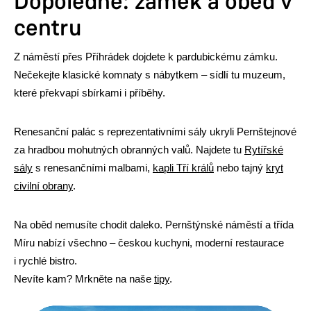
Dopoledne: zámek a oběd v
centru
Z náměstí přes Příhrádek dojdete k pardubickému zámku.
Nečekejte klasické komnaty s nábytkem – sídlí tu muzeum,
které překvapí sbírkami i příběhy.
Renesanční palác s reprezentativními sály ukryli Pernštejnové
za hradbou mohutných obranných valů. Najdete tu
Rytířské
sály
s renesančními malbami,
kapli Tří králů
nebo tajný
kryt
civilní obrany
.
Na oběd nemusíte chodit daleko. Pernštýnské náměstí a třída
Míru nabízí všechno – českou kuchyni, moderní restaurace
i rychlé bistro.
Nevíte kam? Mrkněte na naše
tipy
.