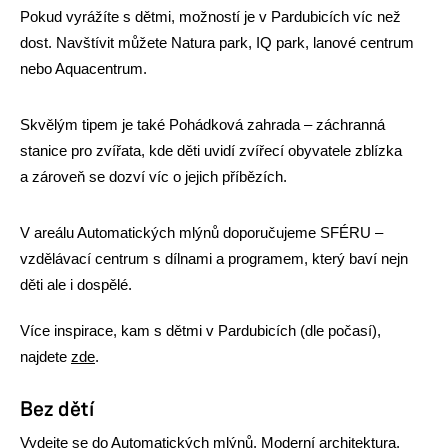
Pokud vyrážíte s dětmi, možností je v Pardubicích víc než
dost. Navštívit můžete Natura park, IQ park, lanové centrum
nebo Aquacentrum.
Skvělým tipem je také Pohádková zahrada – záchranná
stanice pro zvířata, kde děti uvidí zvířecí obyvatele zblízka
a zároveň se dozví víc o jejich příbězích.
V areálu Automatických mlýnů doporučujeme SFÉRU –
vzdělávací centrum s dílnami a programem, který baví nejn
děti ale i dospělé.
Více inspirace, kam s dětmi v Pardubicích (dle počasí),
najdete
zde
.
Bez dětí
Vydejte se do
Automatických mlýnů
. Moderní architektura,