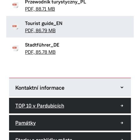
Przewodnik turystyczny_PL
PDF, 88.71 MB
Tourist guide_EN
PDF, 86.79 MB
Stadtführer_DE
PDF, 85.78 MB
Kontaktní informace
Turistické informační centrum Pardubice -
TOP 10 v Pardubicích
Machoňova pasáž
třída Míru 60
Památky
530 02 Pardubice
Tel.:
+420 775 068 390