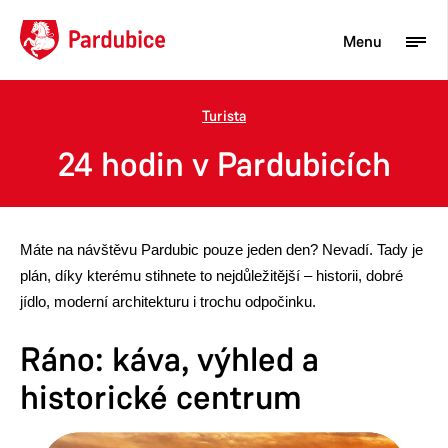
Menu
Turista
Turista
24 hodin v Pardubicích
Aktuality
Občan
Máte na návštěvu Pardubic pouze jeden den? Nevadí. Tady je
Podnikatel
plán, díky kterému stihnete to nejdůležitější – historii, dobré
jídlo, moderní architekturu i trochu odpočinku.
Město
Ráno: káva, výhled a
historické centrum