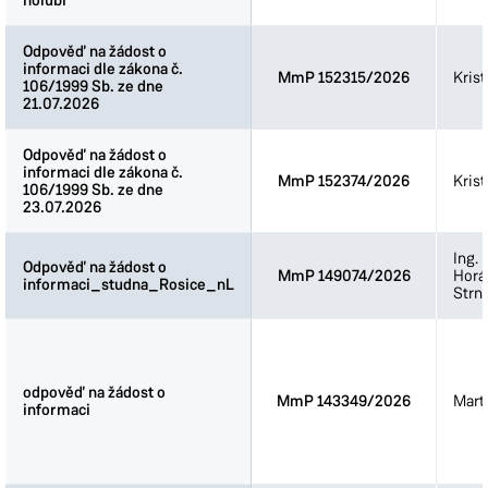
holubi
holubi
Odbor správních agend
Odbor školství, kultury a sportu
Odpověď na žádost o
Odpověď na žádost o
informaci dle zákona č.
informaci dle zákona č.
Odbor životního prostředí
MmP 152315/2026
Kris
106/1999 Sb. ze dne
106/1999 Sb. ze dne
Stavební úřad
21.07.2026
21.07.2026
Odpověď na žádost o
Odpověď na žádost o
informaci dle zákona č.
informaci dle zákona č.
MmP 152374/2026
Kris
106/1999 Sb. ze dne
106/1999 Sb. ze dne
23.07.2026
23.07.2026
Ing.
Odpověď na žádost o
Odpověď na žádost o
MmP 149074/2026
Horá
informaci_studna_Rosice_nL
informaci_studna_Rosice_nL
Strn
odpověď na žádost o
odpověď na žádost o
MmP 143349/2026
Mart
informaci
informaci