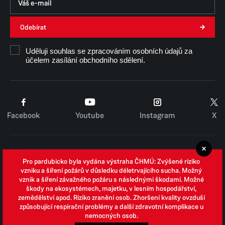
Odebírat
Uděluji souhlas se zpracováním osobních údajů za
účelem zasílání obchodního sdělení.
Facebook
Youtube
Instagram
X
Cookies
Pro pardubicko byla vydána výstraha ČHMÚ: Zvýšené riziko
Zpracování osobních údajů
vzniku a šíření požárů v důsledku déletrvajícího sucha. Možný
vznik a šíření závažného požáru s následnými škodami. Možné
Whistleblowing
škody na ekosystémech, majetku, v lesním hospodářství,
zemědělství apod. Riziko zranění osob. Zhoršení kvality ovzduší
Open data
způsobující respirační problémy a další zdravotní komplikace u
nemocných osob.
Povinně zveřejňované informace