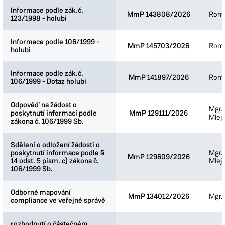
Informace podle zák.č.
Informace podle zák.č.
MmP 143808/2026
Roma
123/1998 - holubi
123/1998 - holubi
Informace podle 106/1999 -
Informace podle 106/1999 -
MmP 145703/2026
Roma
holubi
holubi
Informace podle zák.č.
Informace podle zák.č.
MmP 141897/2026
Roma
106/1999 - Dotaz holubi
106/1999 - Dotaz holubi
Odpověď na žádost o
Odpověď na žádost o
Mgr.
poskytnutí informací podle
poskytnutí informací podle
MmP 129111/2026
Mlej
zákona č. 106/1999 Sb.
zákona č. 106/1999 Sb.
Sdělení o odložení žádosti o
Sdělení o odložení žádosti o
poskytnutí informace podle §
poskytnutí informace podle §
Mgr.
MmP 129609/2026
14 odst. 5 písm. c) zákona č.
14 odst. 5 písm. c) zákona č.
Mlej
106/1999 Sb.
106/1999 Sb.
Odborné mapování
Odborné mapování
MmP 134012/2026
Mgr. 
compliance ve veřejné správě
compliance ve veřejné správě
rozhodnutí o částečném
rozhodnutí o částečném