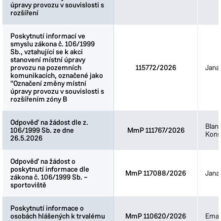
úpravy provozu v souvislosti s
úpravy provozu v souvislosti s
rozšíření
rozšíření
Poskytnutí informací ve
Poskytnutí informací ve
smyslu zákona č. 106/1999
smyslu zákona č. 106/1999
Sb., vztahující se k akci
Sb., vztahující se k akci
stanovení místní úpravy
stanovení místní úpravy
provozu na pozemních
provozu na pozemních
115772/2026
Jana
komunikacích, označené jako
komunikacích, označené jako
"Označení změny místní
"Označení změny místní
úpravy provozu v souvislosti s
úpravy provozu v souvislosti s
rozšířením zóny B
rozšířením zóny B
Odpověď na žádost dle z.
Odpověď na žádost dle z.
Blan
106/1999 Sb. ze dne
106/1999 Sb. ze dne
MmP 111767/2026
Kons
26.5.2026
26.5.2026
Odpověď na žádost o
Odpověď na žádost o
poskytnutí informace dle
poskytnutí informace dle
MmP 117088/2026
Jana
zákona č. 106/1999 Sb. –
zákona č. 106/1999 Sb. –
sportoviště
sportoviště
Poskytnutí informace o
Poskytnutí informace o
osobách hlášených k trvalému
osobách hlášených k trvalému
MmP 110620/2026
Ema 