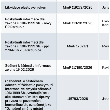
Likvidace plastových oken
Likvidace plastových oken
MmP 119272/2026
Jana
Poskytnutí informace dle
Poskytnutí informace dle
Blan
zákona č. 106/1999 Sb. - nový
zákona č. 106/1999 Sb. - nový
MmP 119281/2026
Kons
ÚP Pardubic
ÚP Pardubic
Poskytnutí informací dle
Poskytnutí informací dle
zákona č. 106/1999 Sb. - ppč
zákona č. 106/1999 Sb. - ppč
MmP 125217)
Mari
2704/6 v k.ú Pardubice
2704/6 v k.ú Pardubice
Sdělení k žádosti o informace
Sdělení k žádosti o informace
MmP 117190/2026
Pavl
ze dne 19.02.2026
ze dne 19.02.2026
rozhodnutí o částečném
rozhodnutí o částečném
odmítnutí žádosti o poskytnutí
odmítnutí žádosti o poskytnutí
informací ve smyslu zákona č.
informací ve smyslu zákona č.
106/1999 Sb., vztahující se k
106/1999 Sb., vztahující se k
akci stanovení místní úpravy
akci stanovení místní úpravy
115783/2026
Jana
provozu na pozemních
provozu na pozemních
komunikacích, označené jako
komunikacích, označené jako
"Označení změny místní
"Označení změny místní