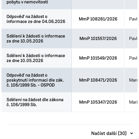
pobytu v nemovitosti
pobytu v nemovitosti
Odpověď na žádost o
Odpověď na žádost o
MmP 108281/2026
Pavl
informace ze dne 04.06.2026
informace ze dne 04.06.2026
Sdělení k žádosti o informace
Sdělení k žádosti o informace
MmP 101557/2026
Pavl
ze dne 10.05.2026
ze dne 10.05.2026
Sdělení k žádosti o informace
Sdělení k žádosti o informace
MmP 101549/2026
Pavl
ze dne 10.05.2026
ze dne 10.05.2026
Odpověď na žádost o
Odpověď na žádost o
poskytnutí informací dle zák.
poskytnutí informací dle zák.
MmP 108471/2026
Marc
č. 106/1999 Sb. - OSPOD
č. 106/1999 Sb. - OSPOD
Sdělení na žádost dle zákona
Sdělení na žádost dle zákona
MmP 105347/2026
Mari
č. 106/1999 Sb.
č. 106/1999 Sb.
Načíst další (30)