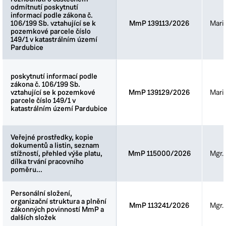
odmítnutí poskytnutí
odmítnutí poskytnutí
informací podle zákona č.
informací podle zákona č.
106/199 Sb. vztahující se k
106/199 Sb. vztahující se k
MmP 139113/2026
Mari
pozemkové parcele číslo
pozemkové parcele číslo
149/1 v katastrálním území
149/1 v katastrálním území
Pardubice
Pardubice
poskytnutí informací podle
poskytnutí informací podle
zákona č. 106/199 Sb.
zákona č. 106/199 Sb.
vztahující se k pozemkové
vztahující se k pozemkové
MmP 139129/2026
Mari
parcele číslo 149/1 v
parcele číslo 149/1 v
katastrálním území Pardubice
katastrálním území Pardubice
Veřejné prostředky, kopie
Veřejné prostředky, kopie
dokumentů a listin, seznam
dokumentů a listin, seznam
stížností, přehled výše platu,
stížností, přehled výše platu,
MmP 115000/2026
Mgr. 
dílka trvání pracovního
dílka trvání pracovního
poměru...
poměru...
Personální složení,
Personální složení,
organizační struktura a plnění
organizační struktura a plnění
MmP 113241/2026
Mgr. 
zákonných povinností MmP a
zákonných povinností MmP a
dalších složek
dalších složek