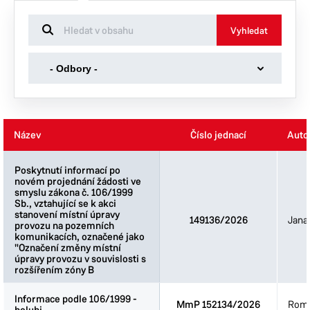
Vyhledat
-
- Odbory -
Odbory
-
Kancelář primátora
Kancelář tajemníka
Název
Název
Název
Název
Číslo jednací
Číslo jednací
Auto
Auto
Obecní živnostenský úřad
Odbor dopravy
Poskytnutí informací po
Poskytnutí informací po
novém projednání žádosti ve
novém projednání žádosti ve
Odbor ekonomický
smyslu zákona č. 106/1999
smyslu zákona č. 106/1999
Sb., vztahující se k akci
Sb., vztahující se k akci
Odbor hlavního architekta
stanovení místní úpravy
stanovení místní úpravy
149136/2026
Jana
provozu na pozemních
provozu na pozemních
Odbor informačních technologií
komunikacích, označené jako
komunikacích, označené jako
"Označení změny místní
"Označení změny místní
Odbor majetku a investic
úpravy provozu v souvislosti s
úpravy provozu v souvislosti s
rozšířením zóny B
rozšířením zóny B
Odbor rozvoje a strategie
Odbor sociálních věcí
Informace podle 106/1999 -
Informace podle 106/1999 -
MmP 152134/2026
Roma