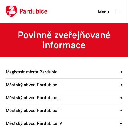
Menu
Povinně zveřejňované
informace
Turista
Aktuality
Občan
Magistrát města Pardubic
Podnikatel
Městský obvod Pardubice I
Město
Městský obvod Pardubice II
Městský obvod Pardubice III
Městský obvod Pardubice IV