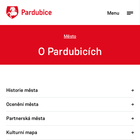
Menu
Město
Turista
O Pardubicích
Aktuality
Občan
Podnikatel
Historie města
Město
Ocenění města
Partnerská města
Kulturní mapa