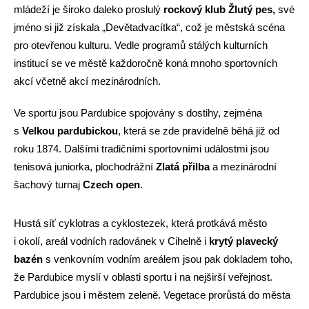
mládeží je široko daleko proslulý
rockový klub Žlutý pes,
své
jméno si již získala „Devětadvacítka“, což je městská scéna
pro otevřenou kulturu. Vedle programů stálých kulturních
institucí se ve městě každoročně koná mnoho sportovních
akcí včetně akcí mezinárodních.
Ve sportu jsou Pardubice spojovány s dostihy, zejména
s
Velkou pardubickou
, která se zde pravidelně běhá již od
roku 1874. Dalšími tradičními sportovními událostmi jsou
tenisová juniorka, plochodrážní
Zlatá přilba
a mezinárodní
šachový turnaj
Czech open
.
Hustá síť cyklotras a cyklostezek, která protkává město
i okolí, areál vodních radovánek v Cihelně i
krytý plavecký
bazén
s venkovním vodním areálem jsou pak dokladem toho,
že Pardubice myslí v oblasti sportu i na nejširší veřejnost.
Pardubice jsou i městem zeleně. Vegetace prorůstá do města