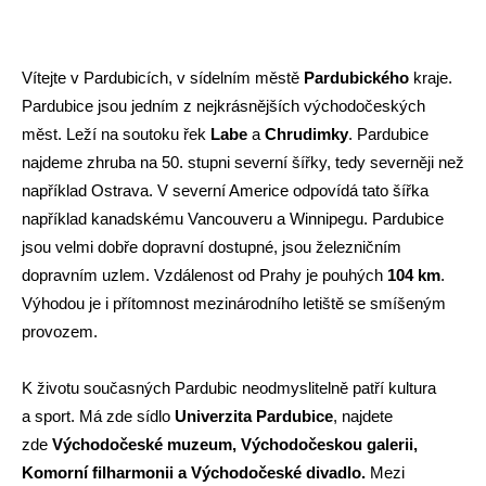
Vítejte v Pardubicích, v sídelním městě
Pardubického
kraje.
Pardubice jsou jedním z nejkrásnějších východočeských
měst. Leží na soutoku řek
Labe
a
Chrudimky
. Pardubice
najdeme zhruba na 50. stupni severní šířky, tedy severněji než
například Ostrava. V severní Americe odpovídá tato šířka
například kanadskému Vancouveru a Winnipegu. Pardubice
jsou velmi dobře dopravní dostupné, jsou železničním
dopravním uzlem. Vzdálenost od Prahy je pouhých
104 km
.
Výhodou je i přítomnost mezinárodního letiště se smíšeným
provozem.
K životu současných Pardubic neodmyslitelně patří kultura
a sport. Má zde sídlo
Univerzita Pardubice
, najdete
zde
Východočeské muzeum, Východočeskou galerii,
Komorní filharmonii a Východočeské divadlo.
Mezi