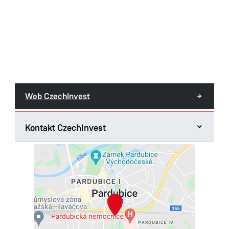
Web CzechInvest
Kontakt CzechInvest
Regionální kancelář CzechInvest pro Pardubický kraj
Jana Palacha 363
530 02 Pardubice
Tel.:
296 342 934
E-mail:
pardubice@czechinvest.org