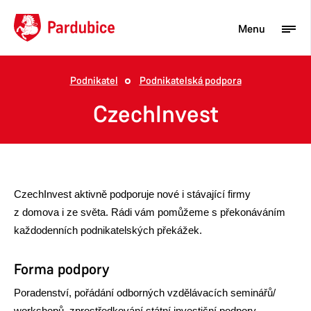
Menu
Podnikatel
Podnikatelská podpora
Turista
CzechInvest
Aktuality
Občan
Podnikatel
CzechInvest aktivně podporuje nové i stávající firmy
z domova i ze světa. Rádi vám pomůžeme s překonáváním
Město
každodenních podnikatelských překážek.
Forma podpory
Poradenství, pořádání odborných vzdělávacích seminářů/
workshopů, zprostředkování státní investiční podpory,