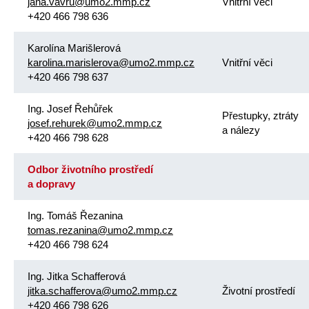
jana.vavru@umo2.mmp.cz
Vnitřní věci
+420 466 798 636
Karolína Marišlerová
karolina.marislerova@umo2.mmp.cz
Vnitřní věci
+420 466 798 637
Ing. Josef Řehůřek
Přestupky, ztráty
josef.rehurek@umo2.mmp.cz
a nálezy
+420 466 798 628
Odbor životního prostředí
a dopravy
Ing. Tomáš Řezanina
tomas.rezanina@umo2.mmp.cz
+420 466 798 624
Ing. Jitka Schafferová
jitka.schafferova@umo2.mmp.cz
Životní prostředí
+420 466 798 626