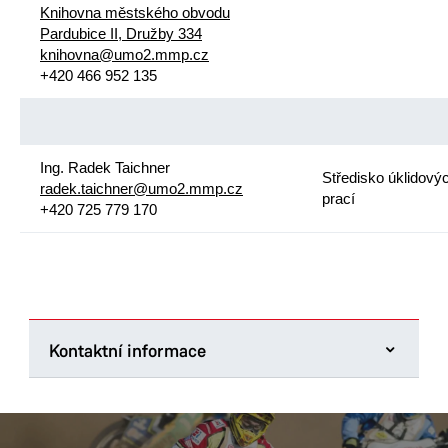
Knihovna městského obvodu
Pardubice II, Družby 334
knihovna@umo2.mmp.cz
+420 466 952 135
Ing. Radek Taichner
Středisko úklidový
radek.taichner@umo2.mmp.cz
prací
+420 725 779 170
Kontaktní informace
Úřad městského obvodu Pardubice II
Chemiků 128