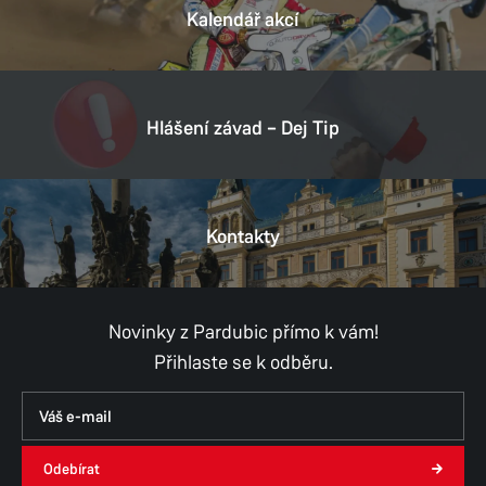
530 09 Pardubice
Kalendář akcí
Tel.:
+ 420 466 798 611
E-mail:
podatelna@umo2.mmp.cz
Datová schránka:
hhrb36i
Hlášení závad – Dej Tip
IČ:
00274046
DIČ:
CZ00274046
Kontakty
Provozní doba
Pondělí
8:00–11:30,
12:30–17:00
Úterý
8:00–11:30,
12:30–15:00
Pokladna pouze do 14:30
Novinky z Pardubic přímo k vám!
Středa
8:00–11:30,
12:30–17:00
Přihlaste se k odběru.
Čtvrtek
8:00–11:30,
12:30–15:00
Pokladna pouze do 14:30
Pátek
8:00–11:30,
12:30–14:30
Pokladna pouze dopoledne
Odebírat