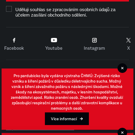
Uděluji souhlas se zpracováním osobních údajů za
Číslo účtu u KB:
účelem zasílání obchodního sdělení.
19-2374030297/0100
Facebook
Youtube
Instagram
X
Cookies
Pro pardubicko byla vydána výstraha ČHMÚ: Zvýšené riziko
Zpracování osobních údajů
vzniku a šíření požárů v důsledku déletrvajícího sucha. Možný
vznik a šíření závažného požáru s následnými škodami. Možné
Whistleblowing
škody na ekosystémech, majetku, v lesním hospodářství,
zemědělství apod. Riziko zranění osob. Zhoršení kvality ovzduší
Open data
způsobující respirační problémy a další zdravotní komplikace u
nemocných osob.
Povinně zveřejňované informace
Prohlášení o přístupnosti
Více informací
Odpovědi na žádosti o informace