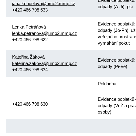
Evidence poplatků:
jana.koudelova@umo2.mmp.cz
odpady (A-Ji), psi
+420 466 798 633
Evidence poplatků:
Lenka Petráňová
odpady (Jo-Ph), už
lenka.petranova@umo2.mmp.cz
veřejného prostrans
+420 466 798 622
vymáhání pokut
Kateřina Žáková
Evidence poplatků:
katerina.zakova@umo2.mmp.cz
odpady (Pi-Ve)
+420 466 798 634
Pokladna
Evidence poplatků 
+420 466 798 630
odpady (Vi-Ž a prá
osoby)