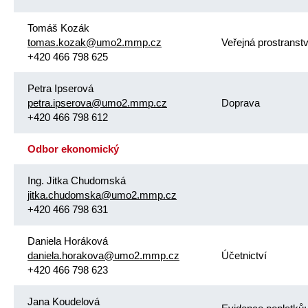
Tomáš Kozák
tomas.kozak@umo2.mmp.cz
Veřejná prostranstv
+420 466 798 625
Petra Ipserová
petra.ipserova@umo2.mmp.cz
Doprava
+420 466 798 612
Odbor ekonomický
Ing. Jitka Chudomská
jitka.chudomska@umo2.mmp.cz
+420 466 798 631
Daniela Horáková
daniela.horakova@umo2.mmp.cz
Účetnictví
+420 466 798 623
Jana Koudelová