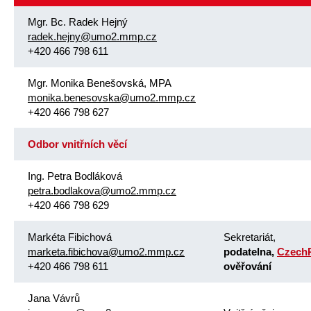
Mgr. Bc. Radek Hejný
radek.hejny@umo2.mmp.cz
+420 466 798 611
Mgr. Monika Benešovská, MPA
monika.benesovska@umo2.mmp.cz
+420 466 798 627
Odbor vnitřních věcí
Ing. Petra Bodláková
petra.bodlakova@umo2.mmp.cz
+420 466 798 629
Markéta Fibichová
Sekretariát,
marketa.fibichova@umo2.mmp.cz
podatelna,
Czech
+420 466 798 611
ověřování
Jana Vávrů