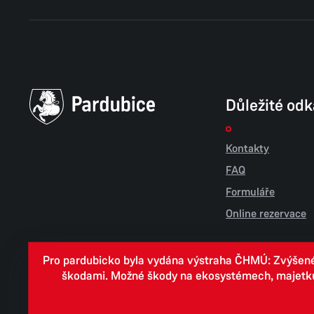
Důležité od
Kontakty
FAQ
Formuláře
Online rezervace
Pro pardubicko byla vydána výstraha ČHMÚ: Zvýšené r
škodami. Možné škody na ekosystémech, majetku, v