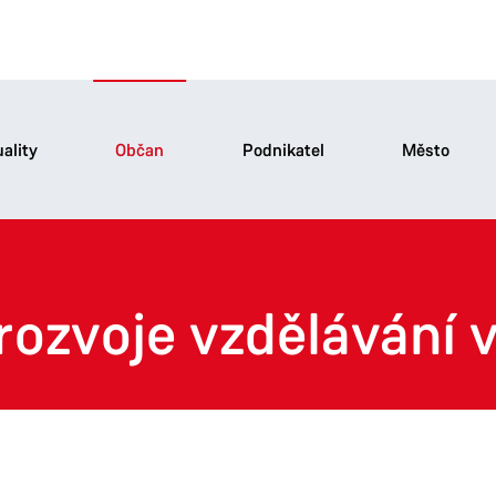
ality
Občan
Podnikatel
Město
 rozvoje vzdělávání 