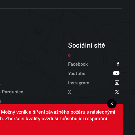
Sociální sítě
Facebook
Youtube
e
Instagram
tě Pardubice
X
u
. Možný vznik a šíření závažného požáru s následnými
 Zhoršení kvality ovzduší způsobující respirační