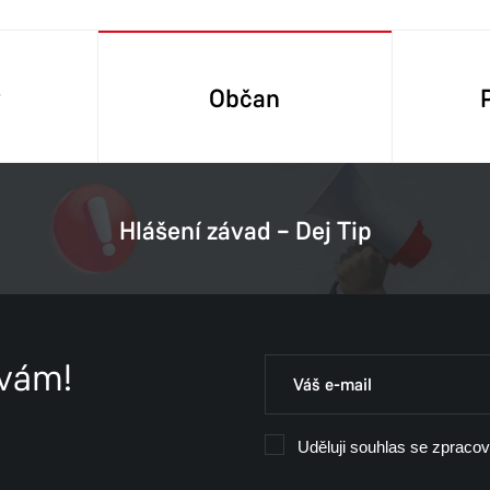
y
Občan
Hlášení závad – Dej Tip
 vám!
Uděluji souhlas se zpraco