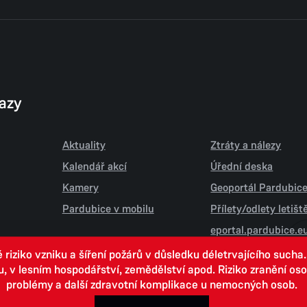
kazy
Aktuality
Ztráty a nálezy
Kalendář akcí
Úřední deska
Kamery
Geoportál Pardubic
Pardubice v mobilu
Přílety/odlety letiš
eportal.pardubice.e
iziko vzniku a šíření požárů v důsledku déletrvajícího sucha
 lesním hospodářství, zemědělství apod. Riziko zranění osob.
problémy a další zdravotní komplikace u nemocných osob.