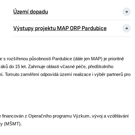
Území dopadu
Výstupy projektu MAP ORP Pardubice
 s rozšířenou působností Pardubice (dále jen MAP) je prioritně
žáků do 15 let. Zahrnuje oblasti včasné péče, předškolního
í. Tomuto zaměření odpovídá území realizace i výběr partnerů pro
t je financován z Operačního programu Výzkum, vývoj a vzdělávání
ovy (MŠMT).