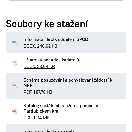
Magistrát města Pardubic
U Divadla 828
Soubory ke stažení
530 21 Pardubice
Tel.:
466 859 111
E-mail:
Informační leták oddělení SPOD
posta@mmp.cz
DOCX, 246.62 kB
Datová schránka:
ukzbx4z
Lékařský posudek žadatelů
DOCX, 23.64 kB
Provozní doba
Pondělí
8:00–11:00,
12:00–17:00
Schéma posuzování a schvalování žádostí k
NRP
Úterý
8:00–11:00,
12:00–15:30
PDF, 187.78 kB
Středa
8:00–11:00,
12:00–17:00
Čtvrtek
8:00–11:00,
12:00–15:30
Katalog sociálních služeb a pomoci v
Pardubickém kraji
Pátek
8:00–11:00,
12:00–14:30
PDF, 1.94 MB
Pouze po předchozím objednání
Informační leták pro děti