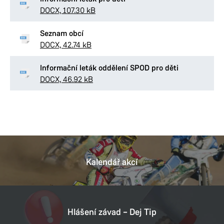
DOCX, 107.30 kB
Vzhledem k charakteru sociální práce na odboru je
konkrétní pracovník k dispozici výhradně po
Seznam obcí
telefonické dohodě.
DOCX, 42.74 kB
Informační leták oddělení SPOD pro děti
DOCX, 46.92 kB
Kalendář akcí
Hlášení závad – Dej Tip