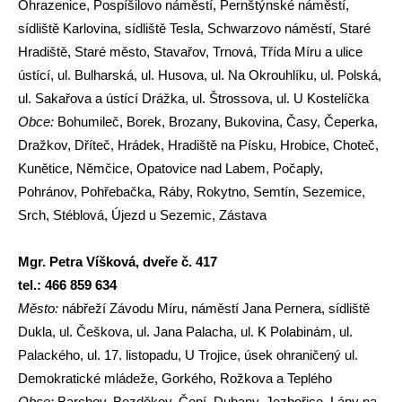
Ohrazenice, Pospíšilovo náměstí, Pernštýnské náměstí,
sídliště Karlovina, sídliště Tesla, Schwarzovo náměstí, Staré
Hradiště, Staré město, Stavařov, Trnová, Třída Míru a ulice
ústící, ul. Bulharská, ul. Husova, ul. Na Okrouhlíku, ul. Polská,
ul. Sakařova a ústící Drážka, ul. Štrossova, ul. U Kostelíčka
Obce:
Bohumileč, Borek, Brozany, Bukovina, Časy, Čeperka,
Dražkov, Dříteč, Hrádek, Hradiště na Písku, Hrobice, Choteč,
Kunětice, Němčice, Opatovice nad Labem, Počaply,
Pohránov, Pohřebačka, Ráby, Rokytno, Semtín, Sezemice,
Srch, Stéblová, Újezd u Sezemic, Zástava
Mgr. Petra Víšková, dveře č. 417
tel.: 466 859 634
Město:
nábřeží Závodu Míru, náměstí Jana Pernera, sídliště
Dukla, ul. Češkova, ul. Jana Palacha, ul. K Polabinám, ul.
Palackého, ul. 17. listopadu, U Trojice, úsek ohraničený ul.
Demokratické mládeže, Gorkého, Rožkova a Teplého
Obce:
Barchov, Bezděkov, Čepí, Dubany, Jezbořice, Lány na