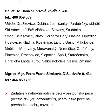
Bc. et Bc. Jana Šubrtová, dveře č. 416
tel.: 466 859 609
Město
: Dražkovice, Dubina, Jesničánky, Pardubičky, sídliště
Skřivánek, sídliště Višňovka, Slovany, Studánka
Obce:
Bělešovice, Blato, Černá za Bory, Dašice, Drozdice,
Hostovice, Kladina, Kostěnice, Lány u Dašic, Mikulovice,
Mnětice, Moravany, Moravanský, Nemošice, Ostřešany,
Platenice, Práchovice, Slepotice, Spojil, Staročensko,
Úhřetická Lhota, Turov, Velké Koloděje, Veská, Zminný
Mgr. et Mgr. Petra Franc Šimková, DiS., dveře č. 414
tel.: 466 859 756
Žadatelé v náhradní rodinné péči – pěstounská péče
(včetně tzv. „druhožadatelů“), pěstounská péče na
přechodnou dobu, osvojení.