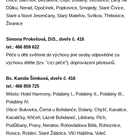
Důlku, Nerad, Opočínek, Popkovice, Srnojedy, Staré Čívice,
Staré a Nové Jesenčany, Starý Mateřov, Svítkov, Třebosice,
Živanice
Simona Prokešová, DiS., dveře č. 416
tel.: 466 859 622
Péče o děti svěřené do výchovy jiné osoby odpovědné za
výchovu dítěte (tzv. "cizí péče"), doprovázení pěstounů.
Bc. Kamila Šimková, dveře č. 416
tel.: 466 859 725
Město:
Hotel Harmony, Polabiny I., Polabiny II., Polabiny III.,
Polabiny IV.
Obce:
Bukovka, Černá u Bohdanče, Dolany, Chýšť, Kasalice,
Kasaličky, Křičeň, Lázně Bohdaneč, Libišany, Plch,
Podůlšany, Pravy, Neratov, Rohovládova Bělá, Rohoznice,
Rosice, Rybitví, Staré Ždánice, Vlčí Habřina, Voleč