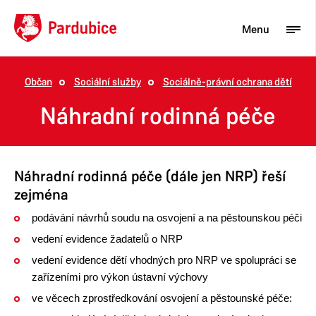
Menu
Občan
Sociální služby
Sociálně-právní ochrana dětí
Turista
Náhradní rodinná péče
Aktuality
Občan
Náhradní rodinná péče (dále jen NRP) řeší
Podnikatel
zejména
Město
podávání návrhů soudu na osvojení a na pěstounskou péči
vedení evidence žadatelů o NRP
vedení evidence dětí vhodných pro NRP ve spolupráci se
zařízeními pro výkon ústavní výchovy
ve věcech zprostředkování osvojení a pěstounské péče: