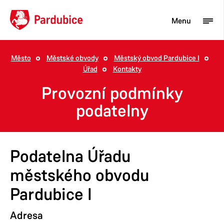
Menu
Město
Městské obvody
Městský obvod Pardubice I
Úřad
Kontakty
Turista
Provozní podmínky
Aktuality
podatelny
Občan
Podnikatel
Podatelna Úřadu
Město
městského obvodu
Pardubice I
Adresa