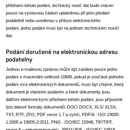
přílohami tohoto podání, technický nosič dat bude vrácen
pouze na výslovnou žádost uplatněnou při jeho předání
podatelně nebo uvedenou v příloze elektronického
podání,
jedno podání musí být na jednom technickém nosiči
dat.
Podání doručené na elektronickou adresu
podatelny
Jednou e-mailovou zprávou může být zasláno pouze jedno
podání o maximální velikosti 10MB,
pokud je součástí jednoho
podání více elektronických dokumentů, musí být zřejmé, který
dokument je vlastním podáním a které dokumenty jsou
dalšími elektronickými přílohami tohoto podání,
jsou přípustné
tyto datové formáty dokumentů: DOC/ DOCX, XLS/ XLSX,
TXT, RTF, ZFO, PDF verze 1.7 a vyšší, PDF/A - ISO 19005-
1:2005 a 19005-2:2011, PNG - ISO/IEC 15948, TIF/TIFF,
revize 6 – nekomprimovaný, JPEG/JFIF - ISO/IEC 10918,