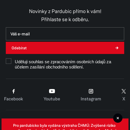
Úterý
8:00–15:30
Středa
8:00–17:00
Novinky z Pardubic přímo k vám!
Čtvrtek
8:00–15:30
Přihlaste se k odběru.
Pátek
8:00–14:30
Odebírat
Uděluji souhlas se zpracováním osobních údajů za
účelem zasílání obchodního sdělení.
Facebook
Youtube
Instagram
X
Cookies
Pro pardubicko byla vydána výstraha ČHMÚ: Zvýšené riziko