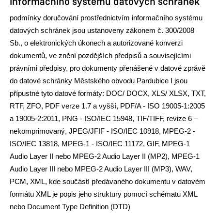
informačního systému datových schránek
podmínky doručování prostřednictvím informačního systému
datových schránek jsou ustanoveny zákonem č. 300/2008
Sb., o elektronických úkonech a autorizované konverzi
dokumentů, ve znění pozdějších předpisů a souvisejícími
právními předpisy,
pro dokumenty přenášené v datové zprávě
do datové schránky Městského obvodu Pardubice I jsou
přípustné tyto datové formáty: DOC/ DOCX, XLS/ XLSX, TXT,
RTF, ZFO, PDF verze 1.7 a vyšší, PDF/A - ISO 19005-1:2005
a 19005-2:2011, PNG - ISO/IEC 15948, TIF/TIFF, revize 6 –
nekomprimovaný, JPEG/JFIF - ISO/IEC 10918, MPEG
‐
2 -
ISO/IEC 13818, MPEG
‐
1 - ISO/IEC 11172, GIF, MPEG
‐
1
Audio Layer II nebo MPEG
‐
2 Audio Layer II (MP2), MPEG
‐
1
Audio Layer III nebo MPEG
‐
2 Audio Layer III (MP3), WAV,
PCM, XML, kde součástí předávaného dokumentu v datovém
formátu XML je popis jeho struktury pomocí schématu XML
nebo Document Type Definition (DTD)