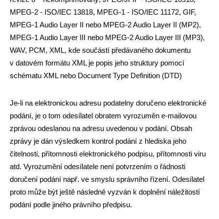
MPEG
‐
2 - ISO/IEC 13818, MPEG
‐
1 - ISO/IEC 11172, GIF,
MPEG
‐
1 Audio Layer II nebo MPEG
‐
2 Audio Layer II (MP2),
MPEG
‐
1 Audio Layer III nebo MPEG
‐
2 Audio Layer III (MP3),
WAV, PCM, XML, kde součástí předávaného dokumentu
v datovém formátu XML je popis jeho struktury pomocí
schématu XML nebo Document Type Definition (DTD)
Je-li na elektronickou adresu podatelny doručeno elektronické
podání, je o tom odesílatel obratem vyrozuměn e-mailovou
zprávou odeslanou na adresu uvedenou v podání. Obsah
zprávy je dán výsledkem kontrol podání z hlediska jeho
čitelnosti, přítomnosti elektronického podpisu, přítomnosti viru
atd. Vyrozumění odesílatele není potvrzením o řádnosti
doručení podání např. ve smyslu správního řízení. Odesílatel
proto může být ještě následně vyzván k doplnění náležitostí
podání podle jiného právního předpisu.