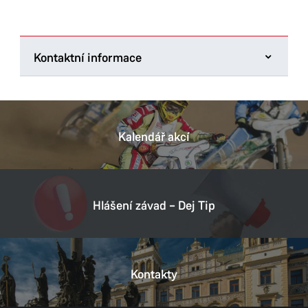
Kontaktní informace
Úřad městského obvodu Pardubice I
U Divadla 828
530 02 Pardubice
Kalendář akcí
Tel.:
+420 466 046 011
E-mail:
posta@umo1.mmp.cz
Datová schránka:
5hpbxbt
Hlášení závad – Dej Tip
IČ:
00274046
DIČ:
CZ00274046
Kontakty
Provozní doba
Pondělí
8:00–17:00