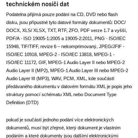
technickém nosiči dat
Podatelna přijímá pouze podání na CD, DVD nebo flash
disku,
jsou přípustné tyto datové formáty dokumentů: DOC/
DOCX, XLS/ XLSX, TXT, RTF, ZFO, PDF verze 1.7 a vyšší,
PDF/A - ISO 19005-1:2005 a 19005-2:2011, PNG - ISO/IEC
15948, TIF/TIFF, revize 6 – nekomprimovaný, JPEG/JFIF -
ISO/IEC 10918, MPEG
‐
2 - ISO/IEC 13818, MPEG
‐
1 -
ISO/IEC 11172, GIF, MPEG
‐
1 Audio Layer II nebo MPEG
‐
2
Audio Layer II (MP2), MPEG
‐
1 Audio Layer III nebo MPEG
‐
2
Audio Layer III (MP3), WAV, PCM, XML, kde součástí
předávaného dokumentu v datovém formátu XML je popis jeho
struktury pomocí schématu XML nebo Document Type
Definition (DTD)
pokud je součástí jednoho podání více elektronických
dokumentů, musí být zřejmé, který dokument je vlastním
podáním a které dokumenty jsou dalšími elektronickými