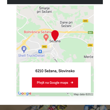
Rozloha:
217,4 km²
Starosta:
Andrej Sila​​​​​​​
Poloha:
Pobřežně-krasový region
6210
Sežana
,
Slovinsko
Přejít na Google maps