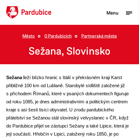
Menu
Město
O Pardubicích
Partnerská města
Turista
Sežana, Slovinsko
Aktuality
Občan
Sežana l
eží blízko hranic s Itálií v překrásném kraji Karst
Podnikatel
přibližně 100 km od Lublaně. Starobylé sídliště založené již
s příchodem Římanů, které v psaných dokumentech figuruje
Město
od roku 1085, je dnes administrativním a politickým centrem
kraje s asi šesti tisíci obyvatel. U zrodu pardubického
přátelství se Sežanou stál slovinský velvyslanec v ČR, když
do Pardubice přijel se zástupci Sežany a také Lipice, která je
její součástí. Hřebčín v Lipici, založený roku 1850, je po