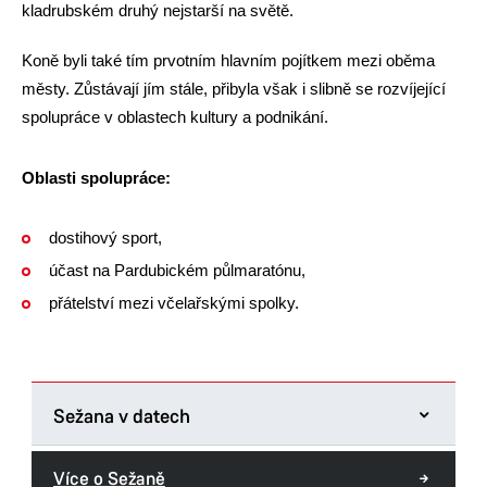
kladrubském druhý nejstarší na světě.
Koně byli také tím prvotním hlavním pojítkem mezi oběma
městy. Zůstávají jím stále, přibyla však i slibně se rozvíjející
spolupráce v oblastech kultury a podnikání.
Oblasti spolupráce:
dostihový sport,
účast na Pardubickém půlmaratónu,
přátelství mezi včelařskými spolky.
Sežana v datech
Počet obyvatel:
6 037
Více o Sežaně