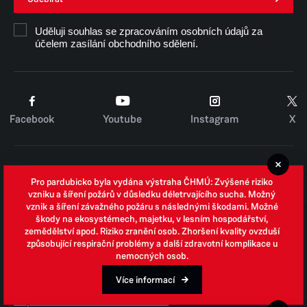
Uděluji souhlas se zpracováním osobních údajů za
účelem zasílání obchodního sdělení.
Facebook
Youtube
Instagram
X
Cookies
Pro pardubicko byla vydána výstraha ČHMÚ: Zvýšené riziko
Zpracování osobních údajů
vzniku a šíření požárů v důsledku déletrvajícího sucha. Možný
vznik a šíření závažného požáru s následnými škodami. Možné
Whistleblowing
škody na ekosystémech, majetku, v lesním hospodářství,
zemědělství apod. Riziko zranění osob. Zhoršení kvality ovzduší
Open data
způsobující respirační problémy a další zdravotní komplikace u
nemocných osob.
Povinně zveřejňované informace
Prohlášení o přístupnosti
Více informací
Odpovědi na žádosti o informace