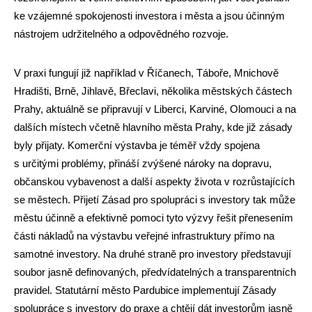
ke vzájemné spokojenosti investora i města a jsou účinným
nástrojem udržitelného a odpovědného rozvoje.
V praxi fungují již například v Říčanech, Táboře, Mnichově
Hradišti, Brně, Jihlavě, Břeclavi, několika městských částech
Prahy, aktuálně se připravují v Liberci, Karviné, Olomouci a na
dalších místech včetně hlavního města Prahy, kde již zásady
byly přijaty. Komerční výstavba je téměř vždy spojena
s určitými problémy, přináší zvýšené nároky na dopravu,
občanskou vybavenost a další aspekty života v rozrůstajících
se městech. Přijetí Zásad pro spolupráci s investory tak může
městu účinně a efektivně pomoci tyto výzvy řešit přenesením
části nákladů na výstavbu veřejné infrastruktury přímo na
samotné investory. Na druhé straně pro investory představují
soubor jasně definovaných, předvídatelných a transparentních
pravidel. Statutární město Pardubice implementují Zásady
spolupráce s investory do praxe a chtějí dát investorům jasně