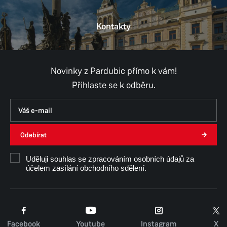
Kontakty
Provozní doba
Pondělí
8:00–11:00,
12:00–17:00
Úterý
8:00–11:00,
12:00–15:30
Středa
8:00–11:00,
12:00–17:00
Novinky z Pardubic přímo k vám!
pouze po předchozí domluvě
Přihlaste se k odběru.
Čtvrtek
8:00–11:00,
12:00–15:30
pouze po předchozí domluvě
Pátek
8:00–11:00,
12:00–14:30
pouze po předchozí domluvě
Odebírat
Uděluji souhlas se zpracováním osobních údajů za
Ing. Kateřina Skladanová
účelem zasílání obchodního sdělení.
Koordinátor investičních záměrů
Odbor majetku a investic
Facebook
Youtube
Instagram
X