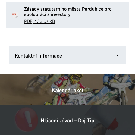
Zásady statutárního města Pardubice pro
spolupráci s investory
PDF, 433.07 kB
Kontaktní informace
Magistrát města Pardubic
U Divadla 828
530 21 Pardubice
Kalendář akcí
Tel.:
466 859 148
E-mail:
katerina.skladanova@mmp.cz
Datová schránka:
ukzbx4z
Hlášení závad – Dej Tip
IČ:
00274046
DIČ:
CZ00274046