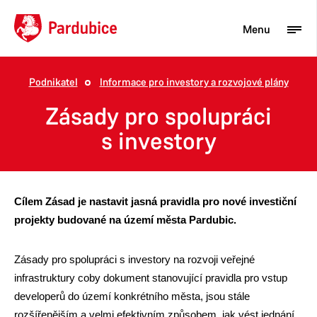
Menu
Podnikatel
Informace pro investory a rozvojové plány
Turista
Zásady pro spolupráci
Aktuality
s investory
Občan
Podnikatel
Cílem Zásad je nastavit jasná pravidla pro nové investiční
Město
projekty budované na území města Pardubic.
Zásady pro spolupráci s investory na rozvoji veřejné
infrastruktury coby dokument stanovující pravidla pro vstup
developerů do území konkrétního města, jsou stále
rozšířenějším a velmi efektivním způsobem, jak vést jednání