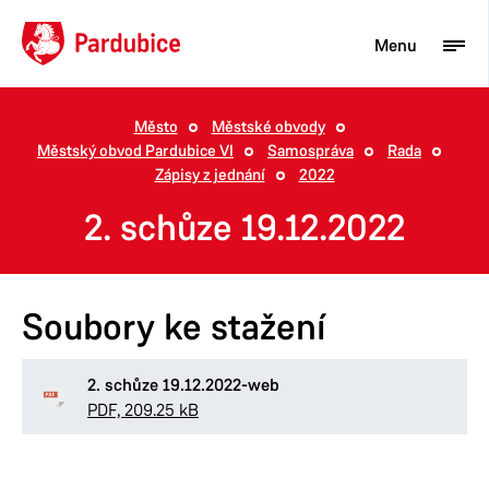
Menu
Město
Městské obvody
Městský obvod Pardubice VI
Samospráva
Rada
Turista
Zápisy z jednání
2022
Aktuality
2. schůze 19.12.2022
Občan
Podnikatel
Soubory ke stažení
Město
2. schůze 19.12.2022-web
PDF, 209.25 kB