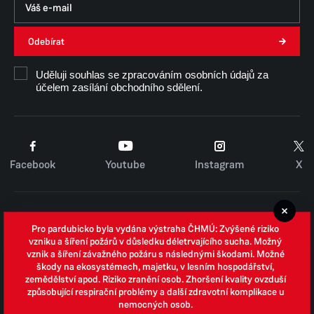
Odebírat
Uděluji souhlas se zpracováním osobních údajů za
účelem zasílání obchodního sdělení.
Facebook
Youtube
Instagram
X
Cookies
Pro pardubicko byla vydána výstraha ČHMÚ: Zvýšené riziko
Zpracování osobních údajů
vzniku a šíření požárů v důsledku déletrvajícího sucha. Možný
vznik a šíření závažného požáru s následnými škodami. Možné
Whistleblowing
škody na ekosystémech, majetku, v lesním hospodářství,
zemědělství apod. Riziko zranění osob. Zhoršení kvality ovzduší
Open data
způsobující respirační problémy a další zdravotní komplikace u
nemocných osob.
Povinně zveřejňované informace