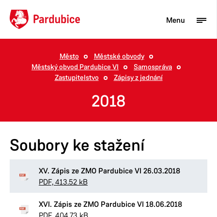
Menu
Město
Městské obvody
Městský obvod Pardubice VI
Samospráva
Turista
Zastupitelstvo
Zápisy z jednání
Aktuality
2018
Občan
Podnikatel
Soubory ke stažení
Město
XV. Zápis ze ZMO Pardubice VI 26.03.2018
PDF, 413.52 kB
XVI. Zápis ze ZMO Pardubice VI 18.06.2018
PDF, 404.73 kB