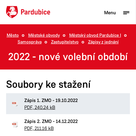
Menu
Město
Městské obvody
Městský obvod Pardubice I
Samospráva
Zastupitelstvo
Zápisy z jednání
Turista
2022 - nové volební období
Aktuality
Občan
Soubory ke stažení
Podnikatel
Město
Zápis 1. ZMO - 19.10.2022
PDF, 240.24 kB
Zápis 2. ZMO - 14.12.2022
PDF, 211.16 kB